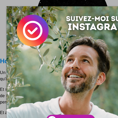
Houston, we have a problem
Un pépin à l'alunissage, il en faut toujours un. C'est quand il 
qu'il y a des problèmes :)
Et si la mission Apollo 13 c'était en fait passée comme cela 
de tapette à mouches dans l'engin ! Le genre de problèmes 
pense pas toujours ! Si...
Et aussi, en parlant de
Espace
...