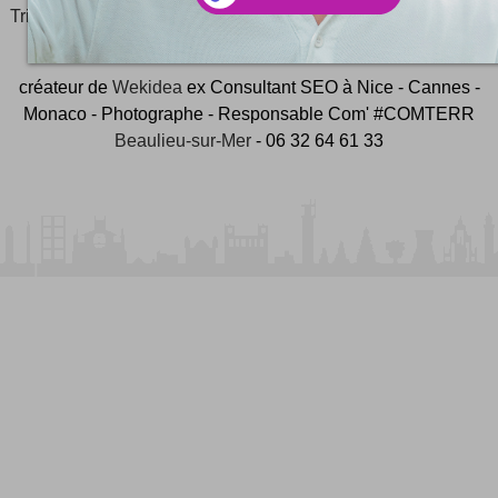
Tripnaux
Content Manager, créateur du hashtag
#JeudiPhoto
et ambassadeur
#CotedAzurFrance
créateur de
Wekidea
ex Consultant SEO à Nice - Cannes -
Monaco - Photographe - Responsable Com' #COMTERR
Beaulieu-sur-Mer
- 06 32 64 61 33