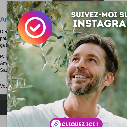
Amazing Marvin, le coach ultime ?
Demain, c'est le moment où tout est à faire. Car de nos jou
palanquées de trucs qu'on remet à demain ... Marvin peut vous
ça !
Par le hasard fou d'un clic improbable, j'ai découvert il y
Amazing Marvin, une application de gestion du temps comme i
Sauf que cette fois-ci, il semblerait que Marvin soit...
Vous pouvez aussi parcourir le blog
au hasard
!
NEWSLETTER FOR EVER !
©2006-
2025
JeudiPhoto.net
le
blog lifestyle
de
Simon