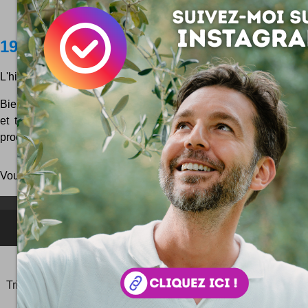
1920 : le premier GPS ?
L'histoire des technologies est toujours pleine de surprises !
Bien entendu, ce n'est pas un véritable GPS avec les satellite
et toute l'électronique à pixels de notre ère numérique. C'e
proche ancêtre, une assistance à la navigation...
Vous pouvez aussi parcourir le blog
au hasard
!
NEWSLETTER FOR EVER !
©2006-
2025
JeudiPhoto.net
le
blog lifestyle
de
Simon
Tripnaux
Content Manager, créateur du hashtag
#JeudiPhoto
et ambassadeur
#CotedAzurFrance