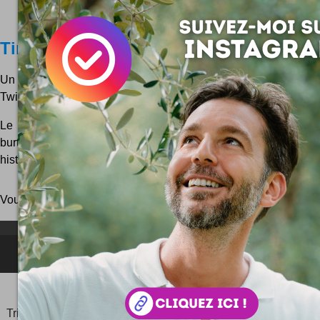
Tim Burton lance Burtonstory.com
Un cadavre exquis ? Oui, une histoire à plusieurs mains ! A p
Twitter ? Qui ça ?
Le réalisateur et scénariste Tim Burton lance un grand pro
burtonstory.com Il s'agit de rédiger des suites probables (en
histoire débutée par Tim himself ! Et c'est à trav...
Vous pouvez aussi parcourir le blog
au hasard
!
NEWSLETTER FOR EVER !
©2006-
2025
JeudiPhoto.net
le
blog lifestyle
de
Simon
Tripnaux
Content Manager, créateur du hashtag
#JeudiPhoto