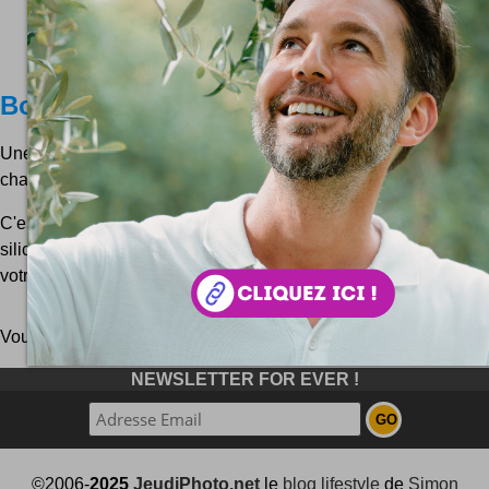
Boules de glace
Une machine pour faire des boules de glace, voilà qui est i
chacun ! Vous trouvez pas ?
C'est ce que fait la Silicon Ice Ball Maker de chez Muji ... Voic
silicone ... Et le résultat après une bonne mise au froid ! :) Po
votre boule de glace, vous...
Vous pouvez aussi parcourir le blog
au hasard
!
NEWSLETTER FOR EVER !
©2006-
2025
JeudiPhoto.net
le
blog lifestyle
de
Simon