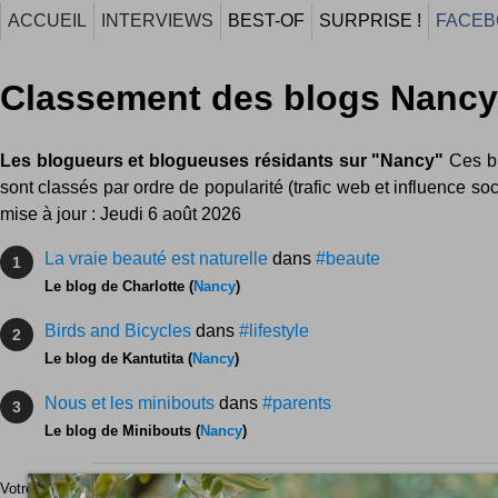
ACCUEIL
INTERVIEWS
BEST-OF
SURPRISE !
FACEB
Classement des blogs Nancy
Les blogueurs et blogueuses résidants sur "Nancy"
Ces b
sont classés par ordre de popularité (trafic web et influence soc
mise à jour : Jeudi 6 août 2026
La vraie beauté est naturelle
dans
#beaute
1
Le blog de Charlotte (
Nancy
)
Birds and Bicycles
dans
#lifestyle
2
Le blog de Kantutita (
Nancy
)
Nous et les minibouts
dans
#parents
3
Le blog de Minibouts (
Nancy
)
Votre blog ne figure pas dans le classement ?
Contactez-moi
pour réparer cet 