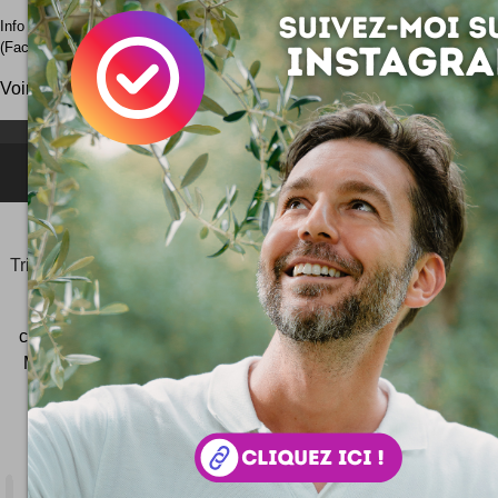
Info : le classement est effectué selon les données de traffic web Alexa et l
(Facebook/Twitter) des blogs. Cette liste n'est pas exhaustive !
Voir le
classement général
des meilleurs blogs.
NEWSLETTER FOR EVER !
©2006-
2025
JeudiPhoto.net
le
blog lifestyle
de
Simon
Tripnaux
Content Manager, créateur du hashtag
#JeudiPhoto
et ambassadeur
#CotedAzurFrance
créateur de
Wekidea
ex Consultant SEO à Nice - Cannes -
Monaco - Photographe - Responsable Com' #COMTERR
Beaulieu-sur-Mer
- 06 32 64 61 33