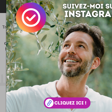
©2006-
2025
JeudiPhoto.net
le
blog lifestyle
de
Simon
Tripnaux
Content Manager, créateur du hashtag
#JeudiPhoto
et ambassadeur
#CotedAzurFrance
créateur de
Wekidea
ex Consultant SEO à Nice - Cannes -
Monaco - Photographe - Responsable Com' #COMTERR
Beaulieu-sur-Mer
- 06 32 64 61 33