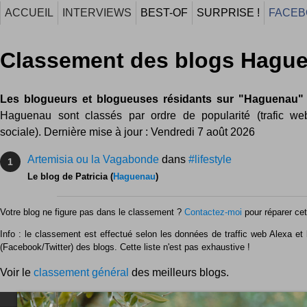
ACCUEIL
INTERVIEWS
BEST-OF
SURPRISE !
FACEB
Classement des blogs Hagu
Les blogueurs et blogueuses résidants sur "Haguenau"
Haguenau sont classés par ordre de popularité (trafic web
sociale). Dernière mise à jour : Vendredi 7 août 2026
Artemisia ou la Vagabonde
dans
#lifestyle
1
Le blog de Patricia (
Haguenau
)
Votre blog ne figure pas dans le classement ?
Contactez-moi
pour réparer cet 
Info : le classement est effectué selon les données de traffic web Alexa et l
(Facebook/Twitter) des blogs. Cette liste n'est pas exhaustive !
Voir le
classement général
des meilleurs blogs.
NEWSLETTER FOR EVER !