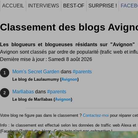
ACCUEIL
INTERVIEWS
BEST-OF
SURPRISE !
FACEB
Classement des blogs Avign
Les blogueurs et blogueuses résidants sur "Avignon"
C
Avignon sont classés par ordre de popularité (trafic web et infl
Dernière mise à jour : Samedi 8 août 2026
Mom's Secret Garden
dans
#parents
1
Le blog de Laulaumumy (
Avignon
)
Marllabas
dans
#parents
2
Le blog de Marllabas (
Avignon
)
Votre blog ne figure pas dans le classement ?
Contactez-moi
pour réparer cet 
Info : le classement est effectué selon les données de traffic web Alexa et l
(Facebook/Twitter) des blogs. Cette liste n'est pas exhaustive !