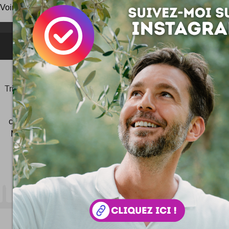
Voir le
classement général
des meilleurs blogs.
NEWSLETTER FOR EVER !
©2006-
2025
JeudiPhoto.net
le
blog lifestyle
de
Simon
Tripnaux
Content Manager, créateur du hashtag
#JeudiPhoto
et ambassadeur
#CotedAzurFrance
créateur de
Wekidea
ex Consultant SEO à Nice - Cannes -
Monaco - Photographe - Responsable Com' #COMTERR
Beaulieu-sur-Mer
- 06 32 64 61 33