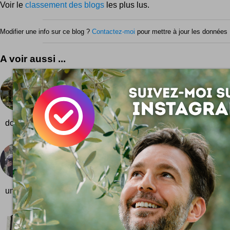
Voir le
classement des blogs
les plus lus.
Modifier une info sur ce blog ?
Contactez-moi
pour mettre à jour les données 
A voir aussi ...
Mon bureau dans mon jardin
C'est tout simplement exactement ce que je cherch
tout équipé à poser dans le jardin pour un travail ho
domicile et en plein cœur...
La fausse photo truquée de Sarkozy et Carla Bru
Que de rebondissements ! Ce samedi Marianne2 fai
la photo de Carla à 4 bras. Grave erreur : c'est un f
une illusion d'optique révélée au cours de la semaine. La phot
Sac Newspaper