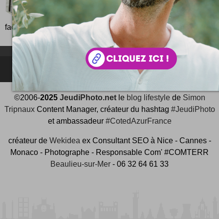
Sac Newspaper en journaux et bâches recyclés ... 
toujours horrifié de voir son déclin se profiler à g
face au web qui déferle...
NEWSLETTER FOR EVER !
©2006-
2025
JeudiPhoto.net
le
blog lifestyle
de
Simon
Tripnaux
Content Manager, créateur du hashtag
#JeudiPhoto
et ambassadeur
#CotedAzurFrance
créateur de
Wekidea
ex Consultant SEO à Nice - Cannes -
Monaco - Photographe - Responsable Com' #COMTERR
Beaulieu-sur-Mer
- 06 32 64 61 33