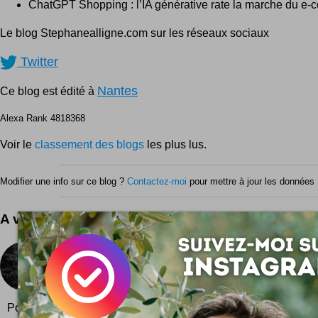
ChatGPT Shopping : l’IA générative rate la marche du e-
Le blog Stephanealligne.com sur les réseaux sociaux
Twitter
Nantes
Ce blog est édité à
Alexa Rank 4818368
Voir le
classement des blogs
les plus lus.
Modifier une info sur ce blog ?
Contactez-moi
pour mettre à jour les données 
A voir aussi ...
Fotonotes
Fotonotes permet d'annoter des images comme sur F
un script PHP à télécharger gratuitement, avec une d
Pour télécharger et installer Fotonotes sur votre serveur, c'