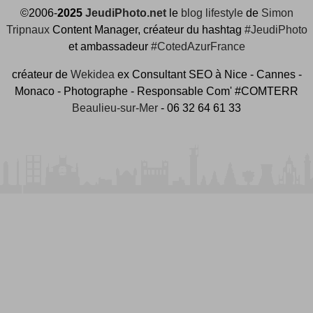
©2006-
2025
JeudiPhoto.net
le
blog lifestyle
de
Simon
Tripnaux
Content Manager, créateur du hashtag
#JeudiPhoto
et ambassadeur
#CotedAzurFrance
créateur de
Wekidea
ex Consultant SEO à Nice - Cannes -
Monaco - Photographe - Responsable Com' #COMTERR
Beaulieu-sur-Mer
- 06 32 64 61 33