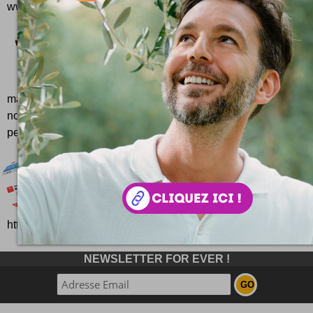
www.fotonotes.net
Mettez vos enfants au parfum !
Nougatine s'annonce comme le royaume des soins p
un univers magique aux parfums gourmands ! C'e
marque #cosméto 100% française à la fraise. Balaise ! 
nous, vous l'auriez certainement remarqué, on est pas pareils.
petits, d'abord.
Scoopeo ferme le 6 mai
Info ou intox ? Le digg-like belge Scoopeo annon
service le 6 mai prochain Lu sur le blog officiel de
http://blog.scoopeo.com/2009/04/28/the-end-of-the-road/ Mise.
NEWSLETTER FOR EVER !