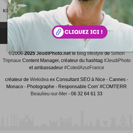
aimez Prague ? Oui : la ville de bohême, chez n
tchèques. Voilà le souvenir ultime...
NEWSLETTER FOR EVER !
©2006-
2025
JeudiPhoto.net
le
blog lifestyle
de
Simon
Tripnaux
Content Manager, créateur du hashtag
#JeudiPhoto
et ambassadeur
#CotedAzurFrance
créateur de
Wekidea
ex Consultant SEO à Nice - Cannes -
Monaco - Photographe - Responsable Com' #COMTERR
Beaulieu-sur-Mer
- 06 32 64 61 33