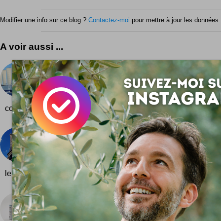
Modifier une info sur ce blog ?
Contactez-moi
pour mettre à jour les données 
A voir aussi ...
Eoseas paquebot écolo
Vidéo : un paquebot écolo futuriste ! Eoseas, pent
mètres de long et de 60 mètres de large, est 
concentré d'ECORIZO...
Un yacht à Paris ?
Il n'y a pas que les péniches qui croisent peinard 
Seine des canards ... Petite info sympa pour tous ce
le nautisme original : il est désormais possible de s'octroyer...
Air de Prague
Un bon produit WTF pour les voyageurs en cham