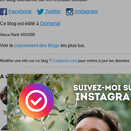
Facebook
Twitter
Instagram
Domerat
Ce blog est édité à
Alexa Rank 6914395
Voir le
classement des blogs
les plus lus.
Modifier une info sur ce blog ?
Contactez-moi
pour mettre à jour les données 
A voir aussi ...
Frédéric Bastin
Frédéric Bastin est un photographe Belge orienté m
touche glamour et vintage vraiment chouette ! Quelqu
Tout son portfolio sur son site web www.fredericbastin.be
Typedia