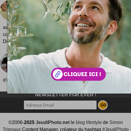
Twitter ou Facebook dans le titre : le secret soci
J'ai envie de rigoler avant d'aller manger un pet
donc je lance un test ... Un billet de blog qui domi
avec un secret même pas confidentiel inside ;) Ceux qui m
comprendront qu'il s'agit biensûr d'audience, de trafic, et d'un 
Do...
Étagère ours polaire
Un ours polaire sur l'étagère ? Pas exactement de
simplement une petite étagère dont la forme reprend 
d'un ours polaire. On peut y...
NEWSLETTER FOR EVER !
©2006-
2025
JeudiPhoto.net
le
blog lifestyle
de
Simon
Tripnaux
Content Manager, créateur du hashtag
#JeudiPhoto