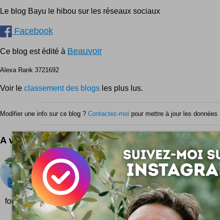
Le blog Bayu le hibou sur les réseaux sociaux
Facebook
Beauvoir
Ce blog est édité à
Alexa Rank 3721692
Voir le
classement des blogs
les plus lus.
Modifier une info sur ce blog ?
Contactez-moi
pour mettre à jour les données 
A voir aussi ...
NoPoPo batterie rechargeable à l'eau !
La NoPoPo est une batterie qui se recharge à l
n'importe quel liquide. C'est du Japon que ça vient
fort il paraît ! Vous trouverez des NoPopo à 15 dollars ici...