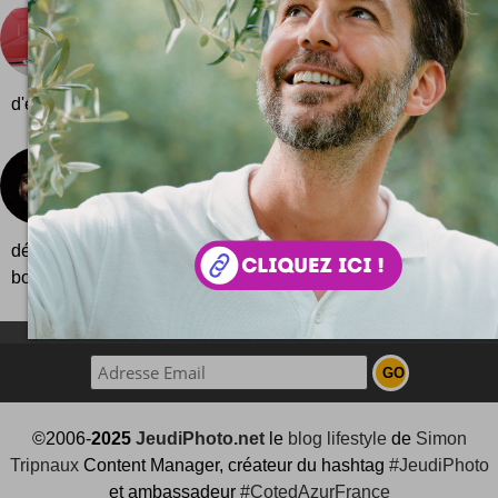
Valise GasCase
La valise GasCase c'est pas de la valise comme le
truc bien sympa c'est que cette valise est taillée dan
d'essence. Un look bien roots et...
Concours #JeudiPhoto
Empochez un bon d'achat de 100 euros en partagea
photos ! Elle est pas belle la vie ? Hop, un concour
démarre ce jeudi 5 juillet 2018. A gagner pour les joyeux pa
bon...
NEWSLETTER FOR EVER !
©2006-
2025
JeudiPhoto.net
le
blog lifestyle
de
Simon
Tripnaux
Content Manager, créateur du hashtag
#JeudiPhoto
et ambassadeur
#CotedAzurFrance