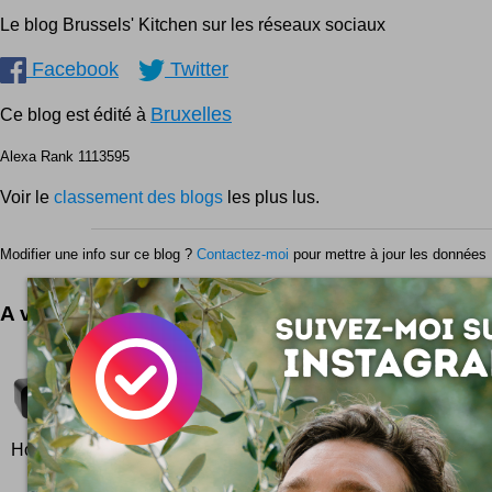
Le blog Brussels' Kitchen sur les réseaux sociaux
Facebook
Twitter
Bruxelles
Ce blog est édité à
Alexa Rank 1113595
Voir le
classement des blogs
les plus lus.
Modifier une info sur ce blog ?
Contactez-moi
pour mettre à jour les données 
A voir aussi ...
Chaises alphabet
De A à Z une chaise pour chaque lettre de l'alphab
l'ensemble de la gamme ABChairs ... Une réalisatio
Hollandais Roeland Otten qui a...