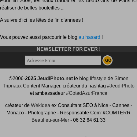
Pour fin 2009, les eaux Badoit et les Beaux-arts de Paris s'
réaliser de belles bouteilles ...
A suivre d'ici les fêtes de fin d'années !
Vous pouvez aussi parcourir le blog
au hasard
!
NEWSLETTER FOR EVER !
©2006-
2025
JeudiPhoto.net
le
blog lifestyle
de
Simon
Tripnaux
Content Manager, créateur du hashtag
#JeudiPhoto
et ambassadeur
#CotedAzurFrance
créateur de
Wekidea
ex Consultant SEO à Nice - Cannes -
Monaco - Photographe - Responsable Com' #COMTERR
Beaulieu-sur-Mer
- 06 32 64 61 33