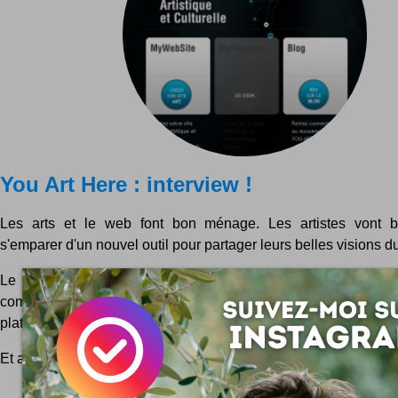
You Art Here : interview !
Les arts et le web font bon ménage. Les artistes vont bi
s'emparer d'un nouvel outil pour partager leurs belles visions d
Le projet You Art Here est bigrement formulé comme un bea
comment définir ce que ce sera en quelques mots ? You art
plate-forme artistique et culturelle qui proposera différents...
Et aussi, en parlant de
Arts
...