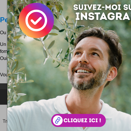
Pellicule photo USB
Ou alors si vous préférez : des clés USB argentiques ! :)
Un bien chouette et belle idée que voilà : des clés USB qui
forme caractéristique des bonnes vieilles pellicules photograp
Oui, du temps de l'argentique, quand le numérique...
Vous pouvez aussi parcourir le blog
au hasard
!
NEWSLETTER FOR EVER !
©2006-
2025
JeudiPhoto.net
le
blog lifestyle
de
Simon
Tripnaux
Content Manager, créateur du hashtag
#JeudiPhoto
et ambassadeur
#CotedAzurFrance