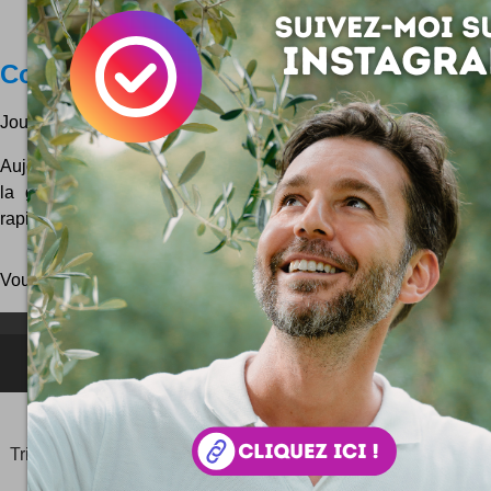
CoachGuitar
Jouer de la gratte, ça vous démange sévère ?
Aujourd'hui, découverte d'une chouette application pour appre
la guitare. Un vrai bonus pour ceux qui veulent se lancer
rapidement l'instrument. Pour la petite histoire, l'ann�...
Vous pouvez aussi parcourir le blog
au hasard
!
NEWSLETTER FOR EVER !
©2006-
2025
JeudiPhoto.net
le
blog lifestyle
de
Simon
Tripnaux
Content Manager, créateur du hashtag
#JeudiPhoto
et ambassadeur
#CotedAzurFrance