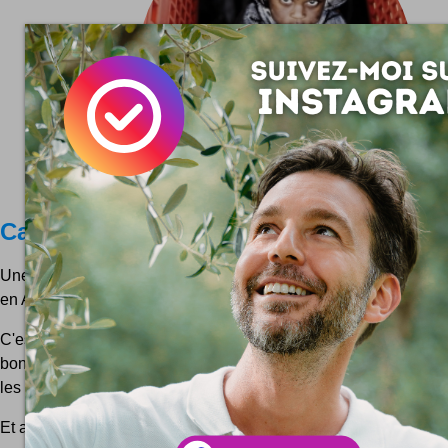
Campagne Feed SA
Une campagne de terrain qui va là où ça mange pour sensibilis
en Afrique du Sud. Une idée brillante avec la réalisation qui va 
C'est pas tout nouveau et pourtant ça ne prend pas une ride t
bonne. Une campagne d'intérêt public qui a été mise en plac
les supermarchés en Afrique du Sud. Dispositif...
Et aussi, en parlant de
Afrique
...