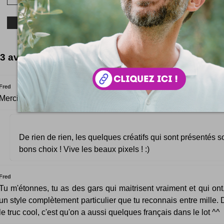
3 avis inspirés
Fred
Merci beaucoup d'avoir relayé, c'est très gentil de ta part :)
De rien de rien, les quelques créatifs qui sont présentés s
bons choix ! Vive les beaux pixels ! :)
Fred
Tu m'étonnes, tu as des gars qui maitrisent vraiment et qui ont
un style complètement particulier que tu reconnais entre mille. D
le truc cool, c'est qu'on a aussi quelques français dans le lot ^^