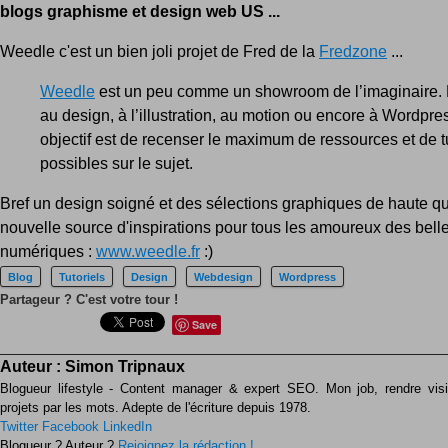
blogs graphisme et design web US ...
Weedle c'est un bien joli projet de Fred de la
Fredzone
...
Weedle
est un peu comme un showroom de l’imaginaire.
au design, à l’illustration, au motion ou encore à Wordpre
objectif est de recenser le maximum de ressources et de tu
possibles sur le sujet.
Bref un design soigné et des sélections graphiques de haute qua
nouvelle source d'inspirations pour tous les amoureux des bell
numériques :
www.weedle.fr
:)
Blog
Tutoriels
Design
Webdesign
Wordpress
Partageur ? C'est votre tour !
Save
Auteur :
Simon Tripnaux
Blogueur lifestyle - Content manager & expert SEO. Mon job, rendre visib
projets par les mots. Adepte de l'écriture depuis 1978.
Twitter
Facebook
LinkedIn
Blogueur ? Auteur ?
Rejoignez la rédaction !