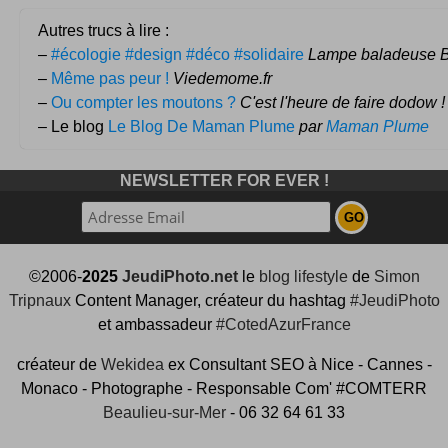
Autres trucs à lire :
–
#écologie #design #déco #solidaire
Lampe baladeuse 
–
Même pas peur !
Viedemome.fr
–
Ou compter les moutons ?
C'est l'heure de faire dodow !
– Le blog
Le Blog De Maman Plume
par
Maman Plume
NEWSLETTER FOR EVER !
©2006-
2025
JeudiPhoto.net
le
blog lifestyle
de
Simon
Tripnaux
Content Manager, créateur du hashtag
#JeudiPhoto
et ambassadeur
#CotedAzurFrance
créateur de
Wekidea
ex Consultant SEO à Nice - Cannes -
Monaco - Photographe - Responsable Com' #COMTERR
Beaulieu-sur-Mer
- 06 32 64 61 33