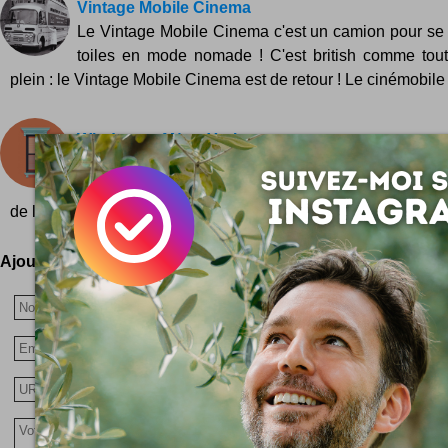
Vintage Mobile Cinema
Le Vintage Mobile Cinema c'est un camion pour se
toiles en mode nomade ! C'est british comme tout 
plein : le Vintage Mobile Cinema est de retour ! Le cinémobile s
Windows of New York
Un projet graphique comme une plongée dans le
ville ... Une bien belle idée que voilà qui réveille 
de la léthargie hivernale (oui, j'ai plein de...
Ajoutez votre avis !