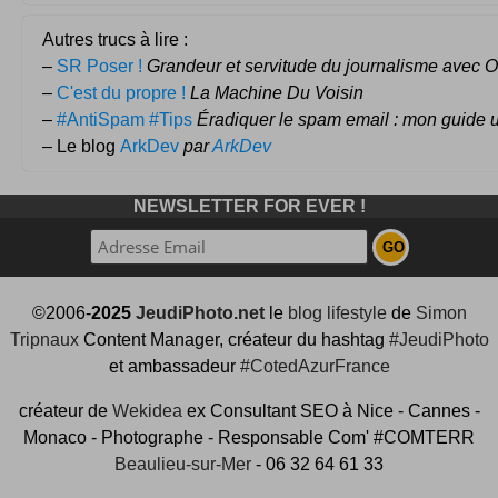
Autres trucs à lire :
–
SR Poser !
Grandeur et servitude du journalisme avec Ol
–
C'est du propre !
La Machine Du Voisin
–
#AntiSpam #Tips
Éradiquer le spam email : mon guide u
– Le blog
ArkDev
par
ArkDev
NEWSLETTER FOR EVER !
©2006-
2025
JeudiPhoto.net
le
blog lifestyle
de
Simon
Tripnaux
Content Manager, créateur du hashtag
#JeudiPhoto
et ambassadeur
#CotedAzurFrance
créateur de
Wekidea
ex Consultant SEO à Nice - Cannes -
Monaco - Photographe - Responsable Com' #COMTERR
Beaulieu-sur-Mer
- 06 32 64 61 33