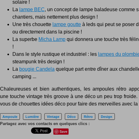
solaire !
La
lampe BEC
, un concept de lampe baladeuse comme su
chantiers, mais nettement plus design !
Une très chouette
lampe goutte
à leds qui peut se poser d
ou directement dans la piscine !
La superbe
Micha Lamp
qui donnera une touche très félin
!
Dans le style rustique et industriel : les
lampes du plombi
steampunk très design !
La
bougie Candela
quelque part entre dîner aux chandelle
camping ...
Chaleureuses et bien authentiques, les ampoules rétro appo
une touche vintage très groove à une déco un peu trop froide.
vous de chouettes idées déco pour faire des merveilles avec la
Ampoule
Lumière
Vintage
Déco
Rétro
Design
Partagez avec vos contacts en quelques clics :
Save