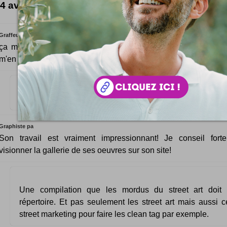
4 avis bien tournés
Graffeur Lyo
ça m'a l'air appétissant... Surtout signé de MadC, une valeur 
m'en vais le feuilleter de suite
Il est terrible!!! beaucoup de styles différents et agréable à f
Graphiste pa
Son travail est vraiment impressionnant! Je conseil fort
visionner la gallerie de ses oeuvres sur son site!
Une compilation que les mordus du street art doit 
répertoire. Et pas seulement les street art mais aussi c
street marketing pour faire les clean tag par exemple.