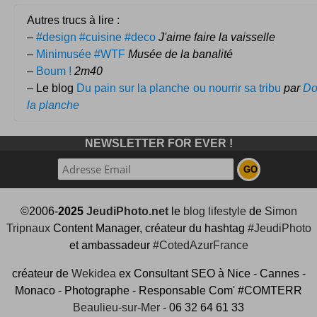
Autres trucs à lire :
–
#design #cuisine #deco
J'aime faire la vaisselle
–
Minimusée #WTF
Musée de la banalité
–
Boum !
2m40
– Le blog
Du pain sur la planche ou nourrir sa tribu
par
Do
la planche
NEWSLETTER FOR EVER !
©2006-
2025
JeudiPhoto.net
le
blog lifestyle
de
Simon
Tripnaux
Content Manager, créateur du hashtag
#JeudiPhoto
et ambassadeur
#CotedAzurFrance
créateur de
Wekidea
ex Consultant SEO à Nice - Cannes -
Monaco - Photographe - Responsable Com' #COMTERR
Beaulieu-sur-Mer
- 06 32 64 61 33