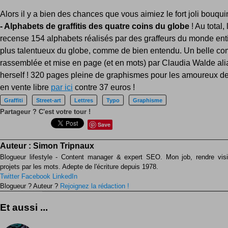
Alors il y a bien des chances que vous aimiez le fort joli bouqu
- Alphabets de graffitis des quatre coins du globe
! Au total,
recense 154 alphabets réalisés par des graffeurs du monde enti
plus talentueux du globe, comme de bien entendu. Un belle co
rassemblée et mise en page (et en mots) par Claudia Walde al
herself ! 320 pages pleine de graphismes pour les amoureux de
en vente libre
par ici
contre 37 euros !
Graffiti
Street-art
Lettres
Typo
Graphisme
Partageur ? C'est votre tour !
Save
Auteur :
Simon Tripnaux
Blogueur lifestyle - Content manager & expert SEO. Mon job, rendre visib
projets par les mots. Adepte de l'écriture depuis 1978.
Twitter
Facebook
LinkedIn
Blogueur ? Auteur ?
Rejoignez la rédaction !
Et aussi ...