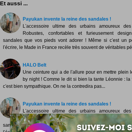
Et aussi ...
Payukan invente la reine des sandales !
L'accessoire ultime des urbains amoureux de
Robustes, confortables et furieusement desig
sandales que vos pieds vont adorer ! Même si c'est un p
l'écrire, le Made in France recèle très souvent de véritables pép
HALO Belt
Une ceinture qui a de l'allure pour en mettre plein le
by night ! Comme le dit si bien la tante Léonnie : la 
c'est bien sympathique. On ne la contredira pas...
Payukan invente la reine des sandales !
L'accessoire ultime des urbains amoureux de
Robustes, confortables et furieusement desig
sandales que vos pieds vont adorer ! Même si c'est un p