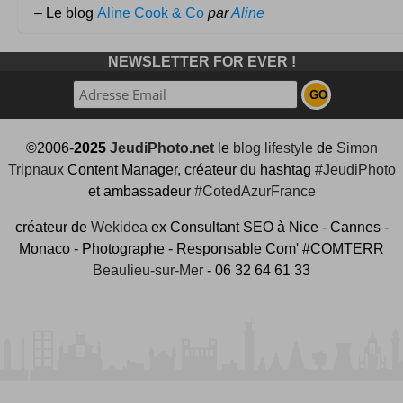
– Le blog
Aline Cook & Co
par
Aline
NEWSLETTER FOR EVER !
©2006-
2025
JeudiPhoto.net
le
blog lifestyle
de
Simon
Tripnaux
Content Manager, créateur du hashtag
#JeudiPhoto
et ambassadeur
#CotedAzurFrance
créateur de
Wekidea
ex Consultant SEO à Nice - Cannes -
Monaco - Photographe - Responsable Com' #COMTERR
Beaulieu-sur-Mer
- 06 32 64 61 33