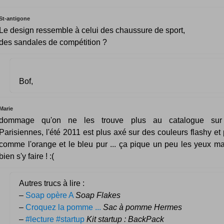
St-antigone
Le design ressemble à celui des chaussure de sport,
des sandales de compétition ?
Bof,
Marie
dommage qu'on ne les trouve plus au catalogue sur 
Parisiennes, l'été 2011 est plus axé sur des couleurs flashy et
comme l'orange et le bleu pur ... ça pique un peu les yeux ma
bien s'y faire ! :(
Autres trucs à lire :
–
Soap opère A
Soap Flakes
–
Croquez la pomme ...
Sac à pomme Hermes
–
#lecture #startup
Kit startup : BackPack