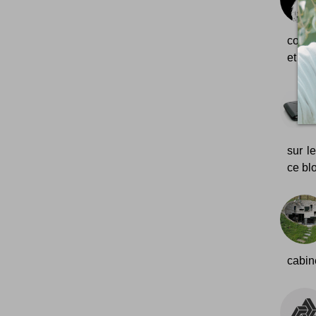
colla
et Dit
sur l
ce blo
cabin