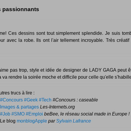
s passionnants
e! Ces dessins sont tout simplement splendide. Je suis tom
r avec la robe. Ils ont l'air tellement incroyable. Très créatif 
'aime pas trop, style et idée de designer de LADY GAGA peut ê
a va rendre la soirée moche et difficile pour celle qu'elle s'habil
tres trucs à lire :
#Concours #Geek #Tech
#Concours : caseable
Images & partages
Les-Internets.org
#Job #SMO #Emploi
beBee, le réseau social made in Europe !
 Le blog
monblogApple
par
Sylvain Lafrance