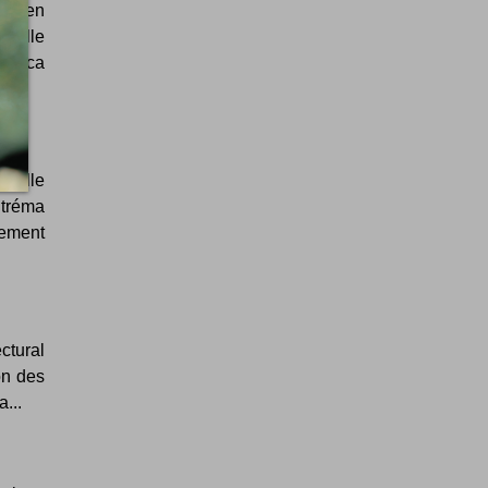
age en
 belle
kevica
euille
 tréma
rement
ctural
on des
...