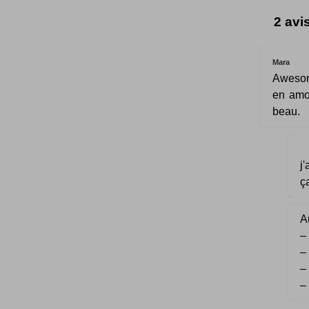
2 avi
Mara
Awesom
en amou
beau.
j
ç
Au
–
–
–
–