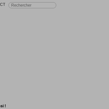
CT
si !