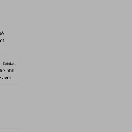
bé
et
Tadelakt
tre hhh,
le avec