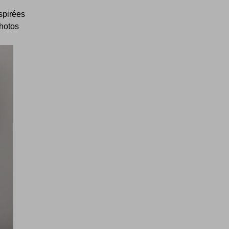
spirées
photos