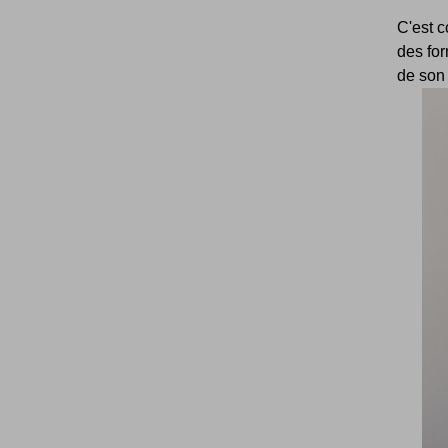
C'est 
des for
de son t