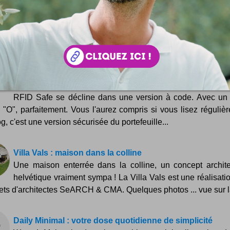
Le papier est toujours bien vivant ! Et pour un beau mari
blanc, il peut s'avérer un allié épatant ! C'est une
boration des artistes et fashions designers lettones Dana Jasin
a Enikova...
Code Wallet by Ögon design, portefeuille pour espions !
Nouveau venu dans les collections de chez Ögon, ce portef
RFID Safe se décline dans une version à code. Avec un
e "O", parfaitement. Vous l'aurez compris si vous lisez réguliè
g, c'est une version sécurisée du portefeuille...
Villa Vals : maison dans la colline
Une maison enterrée dans la colline, un concept archite
helvétique vraiment sympa ! La Villa Vals est une réalisati
ets d'architectes SeARCH & CMA. Quelques photos ... vue sur la
Daily Minimal : votre dose quotidienne de simplicité