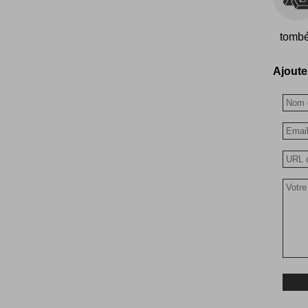
tombé 
Ajoutez