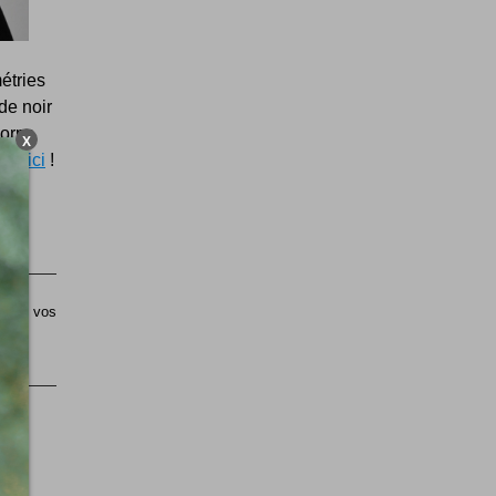
étries
de noir
corps
X
par ici
!
sible vos