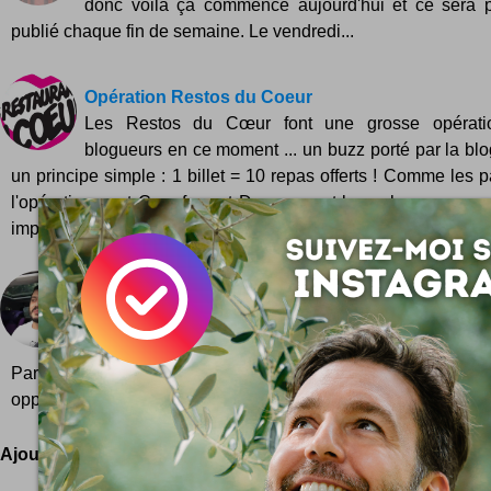
donc voilà ça commence aujourd'hui et ce sera 
publié chaque fin de semaine. Le vendredi...
Opération Restos du Coeur
Les Restos du Cœur font une grosse opérati
blogueurs en ce moment ... un buzz porté par la bl
un principe simple : 1 billet = 10 repas offerts ! Comme les 
l'opération sont Carrefour et Danone, ont les salue au pass
implicat...
Get in Tech : interview
Une folle envie de rendez-vous avec l'innovation
déguster sur la terrasse ou au coin du feu ? Voici
Parfois, vous dénichez une perle numérique au détour 
opportun. Ce fut le cas pour ma récen...
Ajoutez votre avis !