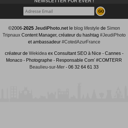
NEWSLETTER FOR EVER !
©2006-
2025
JeudiPhoto.net
le
blog lifestyle
de
Simon
Tripnaux
Content Manager, créateur du hashtag
#JeudiPhoto
et ambassadeur
#CotedAzurFrance
créateur de
Wekidea
ex Consultant SEO à Nice - Cannes -
Monaco - Photographe - Responsable Com' #COMTERR
Beaulieu-sur-Mer
- 06 32 64 61 33