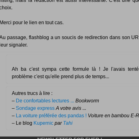
listing, mais la rédaction est aussi intéressante. C'est une qu
choix.
Merci pour le lien en tout cas.
Au passage, flashblog a un soucis de redirection dans son URL
leur signaler.
Ah ba c'est sympa cette formule là ! Je l'avais tent
problème c'est qu'elle prend plus de temps...
Autres trucs à lire :
–
De confortables lectures ...
Bookworm
–
Sondage express
A votre avis ...
–
La voiture préférée des pandas !
Voiture en bambou E-
– Le blog
Kupernic
par
Tahi