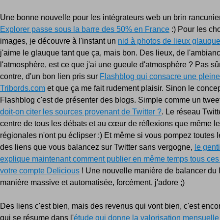
Une bonne nouvelle pour les intégrateurs web un brin rancunie
Explorer passe sous la barre des 50% en France
:) Pour les ch
images, je découvre à l'instant un
nid à photos de lieux glauqu
j'aime le glauque tant que ça, mais bon. Des lieux, de l'ambianc
l'atmosphère, est ce que j'ai une gueule d'atmosphère ? Pas sû
contre, d'un bon lien pris sur
Flashblog qui consacre une plein
Tribords.com
et que ça me fait rudement plaisir. Sinon le conce
Flashblog c'est de présenter des blogs. Simple comme un tweet.
doit-on citer les sources provenant de Twitter ?
. Le réseau Twitt
centre de tous les débats et au cœur de réflexions que même le
régionales n'ont pu éclipser :) Et même si vous pompez toutes 
des liens que vous balancez sur Twitter sans vergogne,
le gent
explique maintenant comment publier en même temps tous ces 
votre compte Delicious
! Une nouvelle manière de balancer du 
manière massive et automatisée, forcément, j'adore ;)
Des liens c'est bien, mais des revenus qui vont bien, c'est enco
qui se résume dans l'
étude qui donne la valorisation mensuelle 