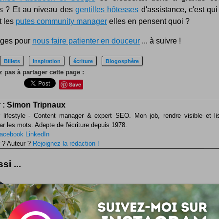
s ? Et au niveau des
gentilles hôtesses
d'assistance, c'est qui
Et les
putes community manager
elles en pensent quoi ?
ges pour
nous faire patienter en douceur
... à suivre !
Billets
Inspiration
écriture
Blogosphère
z pas à partager cette page :
Save
 :
Simon Tripnaux
 lifestyle - Content manager & expert SEO. Mon job, rendre visible et li
ar les mots. Adepte de l'écriture depuis 1978.
acebook
LinkedIn
 ? Auteur ?
Rejoignez la rédaction !
si ...
Spam de commentaires : avatars cliquables
Cela fait déjà plusieurs fois que je révise la manière de met
valeur mes petits camarades commentateurs ... Et vu que