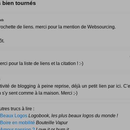
s bien tournés
Web
rochette de liens. merci pour la mention de Websourcing.
t.
rci pour la liste de liens et la citation ! :-)
e
ivité de blogging à peine reprise, déjà un petit lien par ici. C'e
n s'y sent comme à la maison. Merci ;-)
tres trucs à lire :
Beaux Logos
Logobook, les plus beaux logos du monde !
Boire en mobilité
Bouteille Vapur
Amour passion ?
Love it or burn it