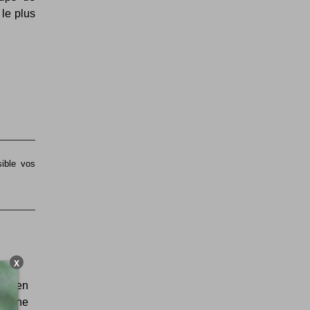
 le plus
sible vos
X
tre en
 je ne