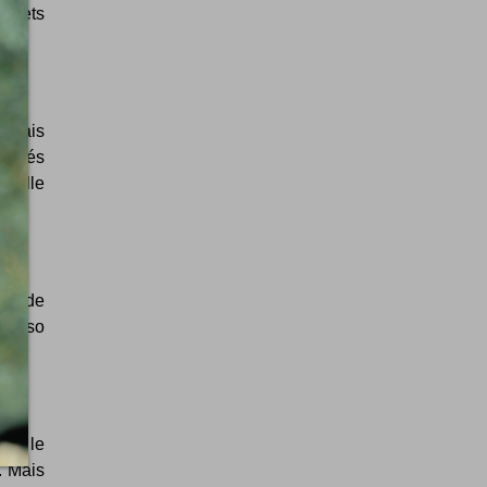
billets
e vais
ubliés
nnelle
ure de
picaso
and le
. Mais