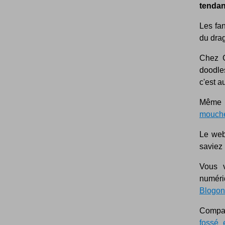
tendan
Les fa
du drag
Chez 
doodles
c'est a
Même s
mouche
Le web
saviez
Vous 
numéri
Blogon
Compar
fossé 