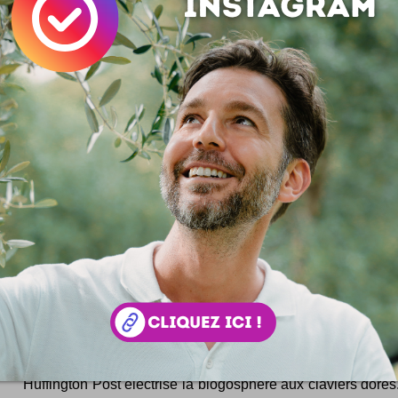
as un blogueur qui fait dans les débats intenses, la plupart des 
t pas...
Le Très Meilleur du Délicieux
Allez la rentrée approche, et plutôt que de faire un bilan j
compiler sur cette page numérique le best-of des articles p
es ondes de Tribords.com :) C'est biensûr ma sélection perso
e sont en majorité des articles un peu plus fouillés que...
Textures Africaines
Des motifs visuels plein de vie aux couleurs de la cult
l'Afrique ! Une chouette collection rassemblée par digital 
ickr qui explore la beauté des "patterns" de...
C'est quoi un blogueur ?
Une réflexion dans l'air du temps bourrin ... Ou qu
Huffington Post électrise la blogosphère aux claviers dorés