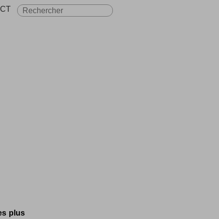
CT
es plus