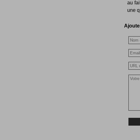
au fa
une qu
Ajoutez