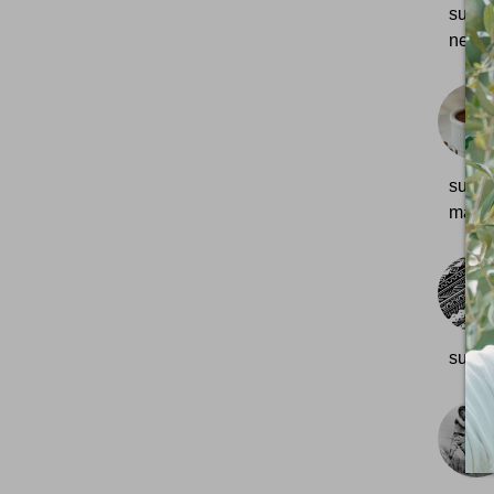
suis p
ne son
sur l
mais c
sur Fl