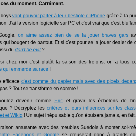
ces du moment. Carrément.
nboys
vont pouvoir parler à leur bestiole d'iPhone
grâce à la pu
on. J'ai la version logicielle sur PC et c'est vrai que c'est bluffan
Google,
on aime assez bien de se la jouer braves gars
av
 qui bougent de partout. Et si c'est pour se la jouer dealer de
ussi du
don't be evil
?
i chez moi c'est plutôt la saison des frelons, on a tous c
 qui emmerde sa race
!
 efficace
c'est comme du papier mais avec des pixels dedan
 pas ? Tout se transforme en somme !
voulez devenir comme
Éric
et gravir les échelons de l'in
que ? Décryptez les
critères et leurs influences sur les cla
et et Wikio
! Un sujet inépuisable qu'on épuisera jamais, en fait.
aison amusante avec des meubles Suédois à monter soi-m
entre Facebook et Google
se creuserait donc à grands c