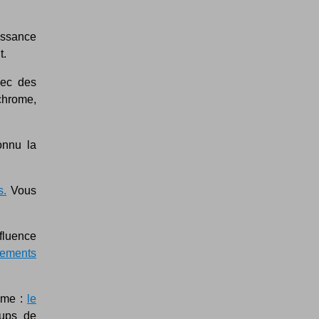
issance
t.
ec des
 chrome,
onnu la
s.
Vous
fluence
ssements
ême :
le
oups de