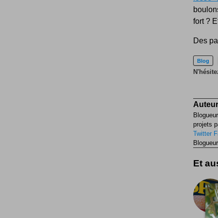
boulon
fort ? 
Des pa
Blog
N'hésite
Auteur
Blogueur
projets p
Twitter
F
Blogueur
Et aus