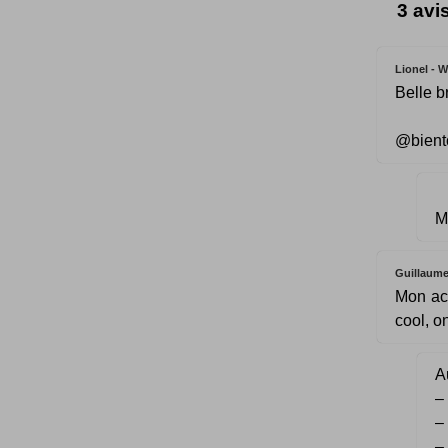
3 avi
Lionel - 
Belle b
@bientô
Me
Guillaum
Mon act
cool, o
Au
–
–
–