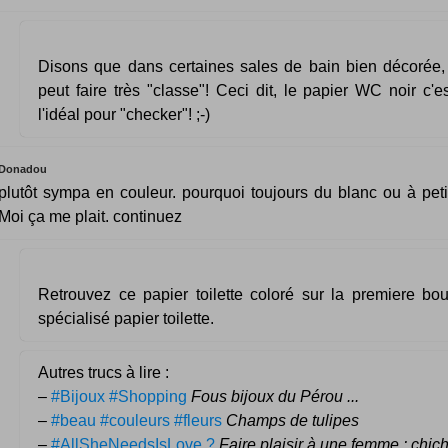
Disons que dans certaines sales de bain bien décorée, 
peut faire très "classe"! Ceci dit, le papier WC noir c'e
l'idéal pour "checker"! ;-)
Donadou
plutôt sympa en couleur. pourquoi toujours du blanc ou à petit
Moi ça me plait. continuez
Retrouvez ce papier toilette coloré sur la premiere bou
spécialisé papier toilette.
Autres trucs à lire :
–
#Bijoux #Shopping
Fous bijoux du Pérou ...
–
#beau #couleurs #fleurs
Champs de tulipes
–
#AllSheNeedsIsLove ?
Faire plaisir à une femme : chich