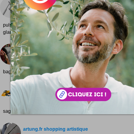
Le plus beau marteau du monde ?
Parfois, le design s'empare des objets du quotidien 
l'anodin en sublime. Découverte d'outils du dima
pulser les rétines ! Le bricolage, c'est pas franchement ce qu'
glamour, en soi. On va pas se mentir : la...
Sac en bottes
Un sac à main pour les jardinières ... en 100% b
jardin ! Du bon recyclage signé Marco Scuderi ! B
bag, c'est un concept pour le moment ... voilà ...
Camions en bois LILLABO by IKEA
Maman les petits camions qui vont ... oui, sous le s
Voilà une bonne idée vraiment design pour les pet
sages tiens ! Tout nouveau et modulable...
artung.fr shopping artistique