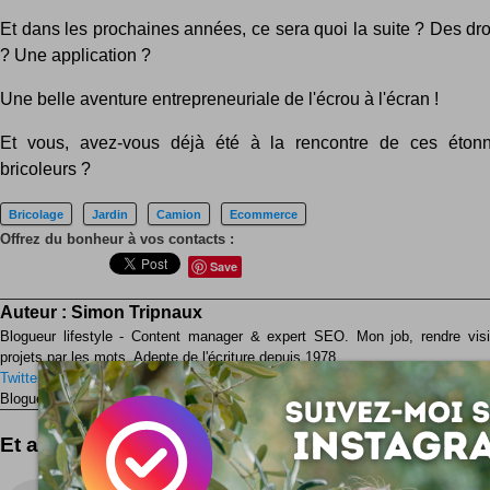
Et dans les prochaines années, ce sera quoi la suite ? Des dr
? Une application ?
Une belle aventure entrepreneuriale de l'écrou à l'écran !
Et vous, avez-vous déjà été à la rencontre de ces éton
bricoleurs ?
Bricolage
Jardin
Camion
Ecommerce
Offrez du bonheur à vos contacts :
Save
Auteur :
Simon Tripnaux
Blogueur lifestyle - Content manager & expert SEO. Mon job, rendre visib
projets par les mots. Adepte de l'écriture depuis 1978.
Twitter
Facebook
LinkedIn
Blogueur ? Auteur ?
Rejoignez la rédaction !
Et aussi ...