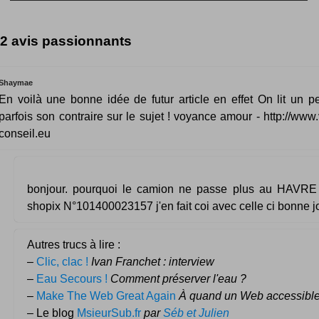
2 avis passionnants
Shaymae
En voilà une bonne idée de futur article en effet On lit un pe
parfois son contraire sur le sujet ! voyance amour - http://www
conseil.eu
bonjour. pourquoi le camion ne passe plus au HAVRE 
shopix N°101400023157 j'en fait coi avec celle ci bonne 
Autres trucs à lire :
–
Clic, clac !
Ivan Franchet : interview
–
Eau Secours !
Comment préserver l'eau ?
–
Make The Web Great Again
À quand un Web accessible
– Le blog
MsieurSub.fr
par
Séb et Julien