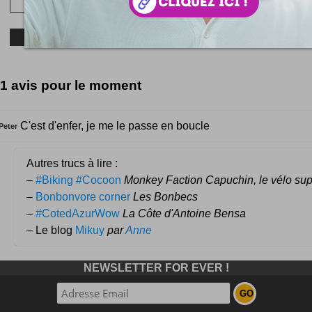
1 avis pour le moment
C'est d'enfer, je me le passe en boucle
Peter
Autres trucs à lire :
–
#Biking #Cocoon
Monkey Faction Capuchin, le vélo supe
–
Bonbonvore corner
Les Bonbecs
–
#CotedAzurWow
La Côte d'Antoine Bensa
– Le blog
Mikuy
par
Anne
NEWSLETTER FOR EVER !