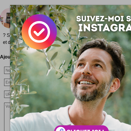
Nouvelle pub Evian bébés en rollers
Vous n'aurez pas échappé à la nouvelle pub E
routeur des bébés danseurs mais cette fois-ci en béb
? Si ? Bon allez ok on vous montre la vidéo ! Evian roller babi
et déjà incroyables ! Moi je dis : bof ! L'effet de la première séri
Ajoutez votre avis !