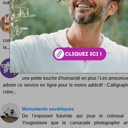
indifférent. C
24 heures à Madrid
24 hours in Madrid, Spain est une chouette illust
Fernando Volken Togni ... Une campagne réali
compte de Oryx Magazine et Qatar Airways par Fernando Vol
la...
Calligraphr
Un bien bel outil pour réaliser rapidement des prése
une petite touche d'humanité en plus ! Les amoureux
adorer ce service en ligne pour le moins addictif : Calligrap
créer...
Monuments soviétiques
De l'imposant futuriste qui joue le colossal 
Yougoslavie que le camarade photographe an