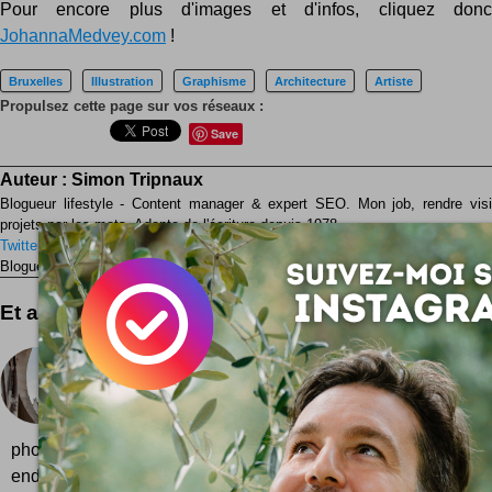
Pour encore plus d'images et d'infos, cliquez don
JohannaMedvey.com
!
Bruxelles
Illustration
Graphisme
Architecture
Artiste
Propulsez cette page sur vos réseaux :
Save
Auteur :
Simon Tripnaux
Blogueur lifestyle - Content manager & expert SEO. Mon job, rendre visib
projets par les mots. Adepte de l'écriture depuis 1978.
Twitter
Facebook
LinkedIn
Blogueur ? Auteur ?
Rejoignez la rédaction !
Et aussi ...
Bruxelles by Eric Ostermann
Des photos de Bruxelles qui caressent l'oeil et
l'imaginaire d'une ville aux mille reflets. Interview
photographe qui sublime les belles pierres. Bigarrée, comp
endormie ou fascinante impromptue, Bruxelles ne lais