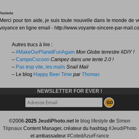
Rasleela
Merci pour ton aide, je suis toute nouvelle dans le monde de vo
voyance en ligne email - http://www.voyante-sincere-par-mail.c
Autres trucs à lire :
–
#MakeOurPlanetFunAgain
Mon Globe terrestre #DIY !
–
CampoCocoon
Campez dans une tente 2.0 !
–
Pas trop vite, les mails
Snail Mail
– Le blog
Happy Beer Time
par
Thomas
NEWSLETTER FOR EVER !
©2006-
2025
JeudiPhoto.net
le
blog lifestyle
de
Simon
Tripnaux
Content Manager, créateur du hashtag
#JeudiPhoto
et ambassadeur
#CotedAzurFrance