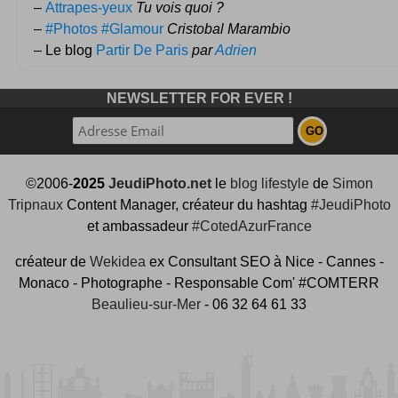
–
Attrapes-yeux
Tu vois quoi ?
–
#Photos #Glamour
Cristobal Marambio
– Le blog
Partir De Paris
par
Adrien
NEWSLETTER FOR EVER !
©2006-
2025
JeudiPhoto.net
le
blog lifestyle
de
Simon
Tripnaux
Content Manager, créateur du hashtag
#JeudiPhoto
et ambassadeur
#CotedAzurFrance
créateur de
Wekidea
ex Consultant SEO à Nice - Cannes -
Monaco - Photographe - Responsable Com' #COMTERR
Beaulieu-sur-Mer
- 06 32 64 61 33