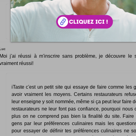
Bonjour, Ca me plait et j'aimerais m'inscrire mais mon ins
valide pas ! Voilà deux jours que j'essaie et rien !. Si
m'expliquer pourquoi je voudrais bien savoir. Merci.
Luc
Moi j'ai réussi à m'inscrire sans problème, je découvre le si
vraiment réussi!
iTaste c'est un petit site qui essaye de faire comme les
avoir vraiment les moyens. Certains restaurateurs ref
leur enseigne y soit nommée, même si ça peut leur faire de
restaurateurs ne leur font pas confiance, pourquoi nous 
plus on ne comprend pas bien la finalité du site. Faire
gens par leur préférences culinaires mais les questions
pour essayer de définir tes préférences culinaires ne s