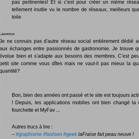
pas pertinentes! Et si c'est pour créer un nième réseau
tellement inutile vu le nombre de réseaux, meilleurs que
toile
Laurence
Je ne connais pas d'autre réseau social entièrement dédié a
aux échanges entre passionnés de gastronomie. Je trouve q
évolue bien et s'adapte aux besoins des membres. C'est peu
petit site comme vous dîtes mais ne vaut-il pas mieux la qua
quantité?
Bon, bien des années ont passé et le site est toujours acti
! Depuis, les applications mobiles ont bien changé la
fourchette et MyFav ...
Autres trucs à lire :
–
#graphisme #fashion #geek
laFraise fait peau neuve !