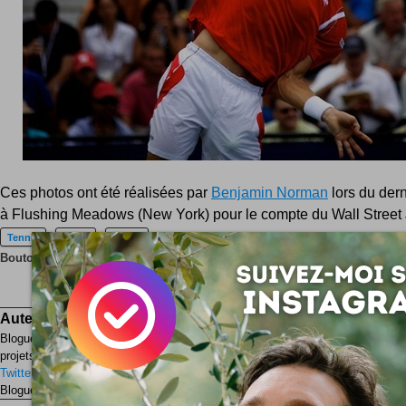
Ces photos ont été réalisées par
Benjamin Norman
lors du der
à Flushing Meadows (New York) pour le compte du Wall Street 
Tennis
Sport
Photo
Boutons réservés aux gentilles personnes :
Save
Auteur :
Simon Tripnaux
Blogueur lifestyle - Content manager & expert SEO. Mon job, rendre visib
projets par les mots. Adepte de l'écriture depuis 1978.
Twitter
Facebook
LinkedIn
Blogueur ? Auteur ?
Rejoignez la rédaction !