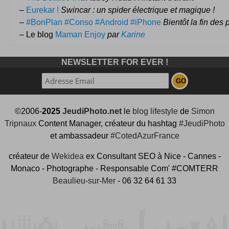
–
Eurekar !
Swincar : un spider électrique et magique !
–
#BonPlan #Conso #Android #iPhone
Bientôt la fin des
– Le blog
Maman Enjoy
par
Karine
NEWSLETTER FOR EVER !
©2006-
2025
JeudiPhoto.net
le
blog lifestyle
de
Simon
Tripnaux
Content Manager, créateur du hashtag
#JeudiPhoto
et ambassadeur
#CotedAzurFrance
créateur de
Wekidea
ex Consultant SEO à Nice - Cannes -
Monaco - Photographe - Responsable Com' #COMTERR
Beaulieu-sur-Mer
- 06 32 64 61 33