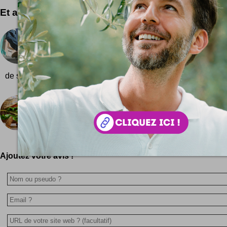
Et aussi ...
Flowboard
C'est quoi le flowboard ? C'est comme du skateboa
beaucoup plus de flow ! :) Le flowboard c'est don
de skateboard classique avec un arceau en arc de cercle com
Hamburger de tortue
Varier son alimentation, c'est important ! Le Turtle
vous apporter saveur et exotisme !
Ajoutez votre avis !