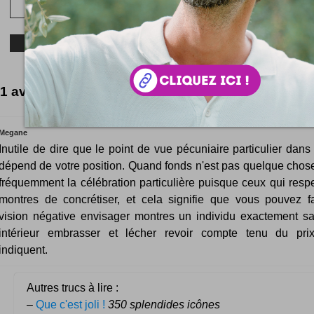
1 avis pour le moment
Megane
Inutile de dire que le point de vue pécuniaire particulier dans 
dépend de votre position. Quand fonds n'est pas quelque chose,
fréquemment la célébration particulière puisque ceux qui respe
montres de concrétiser, et cela signifie que vous pouvez f
vision négative envisager montres un individu exactement sat
intérieur embrasser et lécher revoir compte tenu du prix
indiquent.
Autres trucs à lire :
–
Que c'est joli !
350 splendides icônes