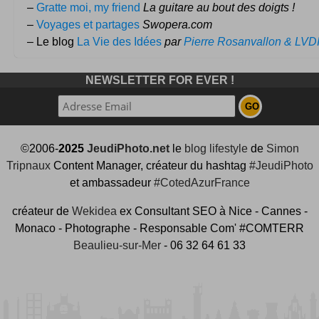
–
Gratte moi, my friend
La guitare au bout des doigts !
–
Voyages et partages
Swopera.com
– Le blog
La Vie des Idées
par
Pierre Rosanvallon & LVD
NEWSLETTER FOR EVER !
©2006-
2025
JeudiPhoto.net
le
blog lifestyle
de
Simon
Tripnaux
Content Manager, créateur du hashtag
#JeudiPhoto
et ambassadeur
#CotedAzurFrance
créateur de
Wekidea
ex Consultant SEO à Nice - Cannes -
Monaco - Photographe - Responsable Com' #COMTERR
Beaulieu-sur-Mer
- 06 32 64 61 33