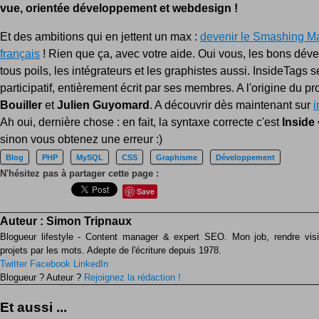
vue, orientée développement et webdesign !
Et des ambitions qui en jettent un max :
devenir le Smashing M
français
! Rien que ça, avec votre aide. Oui vous, les bons dév
tous poils, les intégrateurs et les graphistes aussi. InsideTags 
participatif, entièrement écrit par ses membres. A l'origine du pro
Bouiller
et
Julien Guyomard
. A découvrir dès maintenant sur
i
Ah oui, dernière chose : en fait, la syntaxe correcte c'est
Inside
sinon vous obtenez une erreur :)
Blog
PHP
MySQL
CSS
Graphisme
Développement
N'hésitez pas à partager cette page :
Save
Auteur :
Simon Tripnaux
Blogueur lifestyle - Content manager & expert SEO. Mon job, rendre visib
projets par les mots. Adepte de l'écriture depuis 1978.
Twitter
Facebook
LinkedIn
Blogueur ? Auteur ?
Rejoignez la rédaction !
Et aussi ...