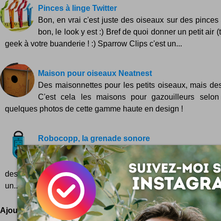
Pinces à linge Twitter
Bon, en vrai c'est juste des oiseaux sur des pinces 
bon, le look y est :) Bref de quoi donner un petit air (
geek à votre buanderie ! :) Sparrow Clips c'est un...
Maison pour oiseaux Neatnest
Des maisonnettes pour les petits oiseaux, mais des 
C'est cela les maisons pour gazouilleurs selon 
quelques photos de cette gamme haute en design !
Robocopp, la grenade sonore
Un gadget qui casse les oreilles sans avoir besoi
mômes braillards à portée de mains ! C'est une inve
destinée aux plus flippés d'entre-nous, mais elle est bien
un...
Ajoutez votre avis !