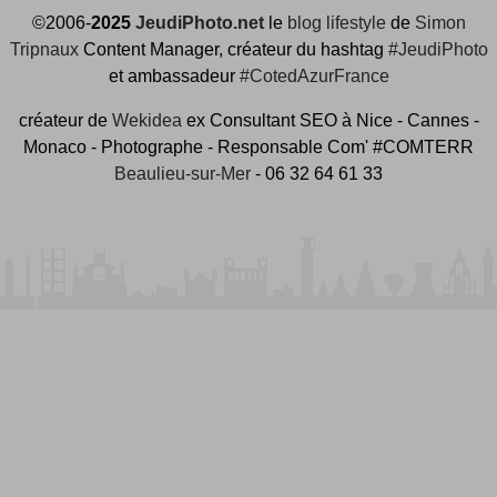
©2006-
2025
JeudiPhoto.net
le
blog lifestyle
de
Simon
Tripnaux
Content Manager, créateur du hashtag
#JeudiPhoto
et ambassadeur
#CotedAzurFrance
créateur de
Wekidea
ex Consultant SEO à Nice - Cannes -
Monaco - Photographe - Responsable Com' #COMTERR
Beaulieu-sur-Mer
- 06 32 64 61 33