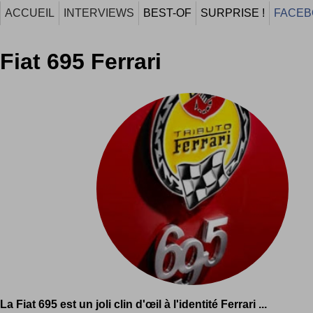
ACCUEIL
INTERVIEWS
BEST-OF
SURPRISE !
FACEB
Fiat 695 Ferrari
La Fiat 695 est un joli clin d'œil à l'identité Ferrari ...