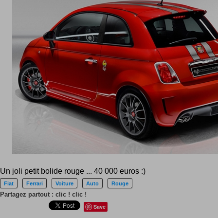
Un joli petit bolide rouge ... 40 000 euros :)
Fiat
Ferrari
Voiture
Auto
Rouge
Partagez partout : clic ! clic !
Save