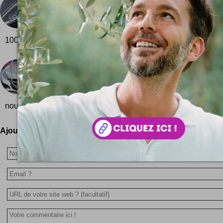
Peugeot BB1 Concept car
Le concept car Peugeot BB1 est une voiture cro
scooter ... Photos : Peugeot BB1 Concept car un
100% électrique !
Mercedes F800 Style
Le concept car Mercedes-Benz F800 Style vient d'
en vue du Geneva Motor Show ! Quelques phot
nouvelle concept car Mercedes-Benz F800 ... Alors, vous en p
Ajoutez votre avis !