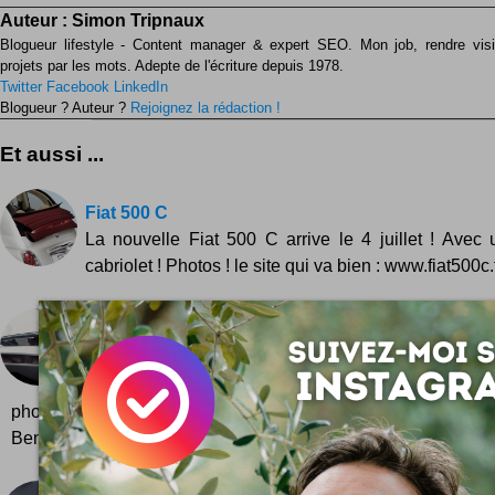
Auteur :
Simon Tripnaux
Blogueur lifestyle - Content manager & expert SEO. Mon job, rendre visib
projets par les mots. Adepte de l'écriture depuis 1978.
Twitter
Facebook
LinkedIn
Blogueur ? Auteur ?
Rejoignez la rédaction !
Et aussi ...
Fiat 500 C
La nouvelle Fiat 500 C arrive le 4 juillet ! Ave
cabriolet ! Photos ! le site qui va bien : www.fiat500c.
Ferrari Modulo
La Ferrari Modulo est un concept qui date déjà de 19
jette ! Elle revient sur le devant de la scène suite
photo qui la sublime ! Quelques photos signées de la
Benedict Redgrovede la Ferrari Modulo, un concept signé du..