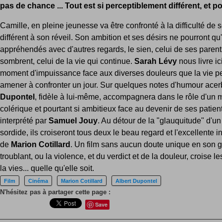
pas de chance ... Tout est si perceptiblement différent, et pou
Camille, en pleine jeunesse va être confronté à la difficulté de 
différent à son réveil. Son ambition et ses désirs ne pourront qu'
appréhendés avec d'autres regards, le sien, celui de ses parent
sombrent, celui de la vie qui continue.
Sarah Lévy
nous livre ic
moment d'impuissance face aux diverses douleurs que la vie p
amener à confronter un jour. Sur quelques notes d'humour acer
Dupontel
, fidèle à lui-même, accompagnera dans le rôle d'un
colérique et pourtant si ambitieux face au devenir de ses patient
interprété par
Samuel Jouy
. Au détour de la "glauquitude" d'un
sordide, ils croiseront tous deux le beau regard et l'excellente i
de
Marion Cotillard
. Un film sans aucun doute unique en son g
troublant, ou la violence, et du verdict et de la douleur, croise l
la vies... quelle qu'elle soit.
Film
Cinéma
Marion Cotillard
Albert Dupontel
N'hésitez pas à partager cette page :
Save