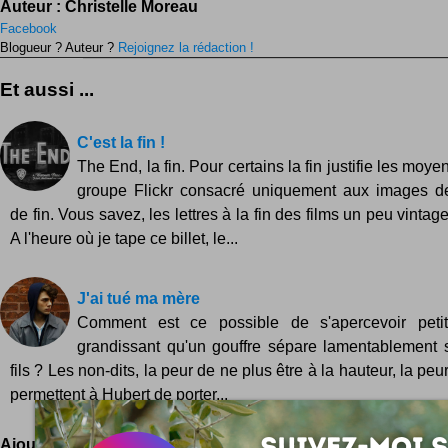
Auteur :
Christelle Moreau
Facebook
Blogueur ? Auteur ?
Rejoignez la rédaction !
Et aussi ...
C'est la fin !
The End, la fin. Pour certains la fin justifie les mo
groupe Flickr consacré uniquement aux images d
de fin. Vous savez, les lettres à la fin des films un peu vintag
A l'heure où je tape ce billet, le...
J'ai tué ma mère
Comment est ce possible de s'apercevoir peti
grandissant qu'un gouffre sépare lamentablement 
fils ? Les non-dits, la peur de ne plus être à la hauteur, la peu
permettent à Hubert de porter...
Ajoutez votre avis !