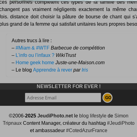
ces personnes complètent ces types de la famille des mem
changent pas vraiment négligents exactement la même cha
fois. distance doit choisir la pâture de bourse de chant qui s'
plus grand de la femme qui satisfait unitaires leurs propres beso
Autres trucs à lire :
–
#Miam & #WTF
Barbecue de compétition
–
L'info ou l'infaux ?
WikiTrust
–
Home geek home
Juste-une-Maison.com
– Le blog
Apprendre à rever
par
Iris
NEWSLETTER FOR EVER !
©2006-
2025
JeudiPhoto.net
le
blog lifestyle
de
Simon
Tripnaux
Content Manager, créateur du hashtag
#JeudiPhoto
et ambassadeur
#CotedAzurFrance