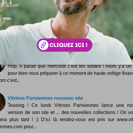
Sneakers Mascaret : Wolf Charms !
Finalement, ces shoes là commencent drôlement à accom
mes pas partout où je met les pieds ! Souvenez-vous : il y
e de mois de cela, je vous narrais avec un fier enthousia
ert...
Guide ultime des soldes
Hop, il paraît que mercredi c'est les soldes ! Alors y'a un
pour bien vous préparer à ce moment de haute voltige financ
m c'est...
Vitrines Parisiennes nouveau site
Teasing ! Ce lundi Vitrines Parisiennes lance une no
version de son site et ... des nouvelles collections ! On v
lera plus tard ! :) D'ici là rendez-vous est pris sur www.vit
iennes.com pour...