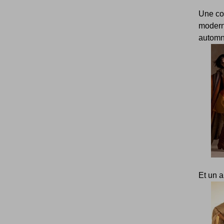
Une co
moderni
automn
Et un a