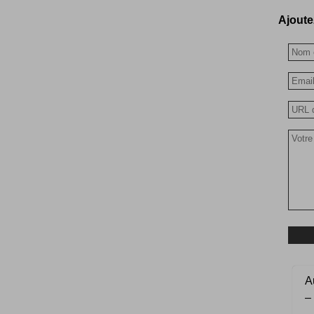
Ajoutez
Au
–