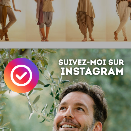
 plus de jolies choses mode signées
Dorina Vidoni
sur
rinavidoni.com
Fashion
Tendances
 le méritent : partagez cette page !
Save
 :
Simon Tripnaux
 lifestyle - Content manager & expert SEO. Mon job, rendre visible et li
ar les mots. Adepte de l'écriture depuis 1978.
acebook
LinkedIn
 ? Auteur ?
Rejoignez la rédaction !
si ...