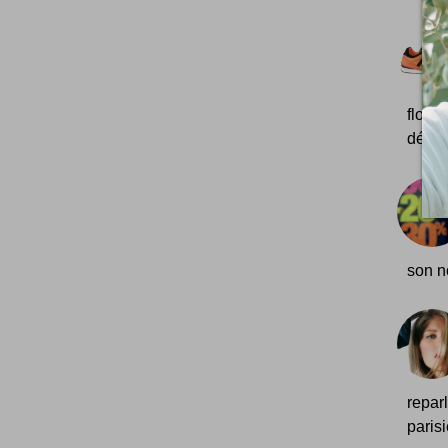
flopé
découv
son no
repar
paris