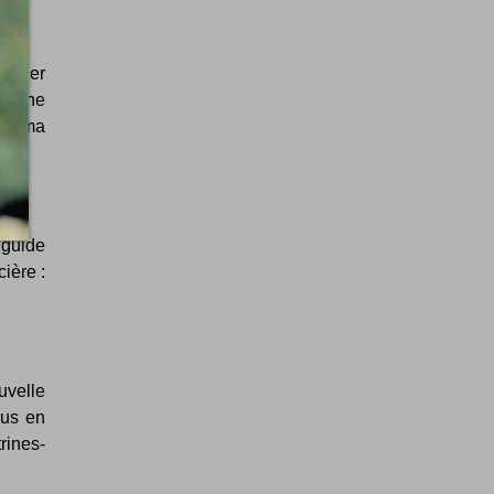
pagner
 a une
sme ma
 guide
ière :
uvelle
ous en
rines-