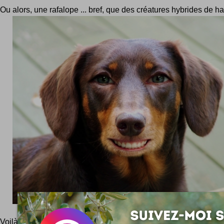
Ou alors, une rafalope ... bref, que des créatures hybrides de hau
Voilà bien un gentil chien souriant comme tout ! Plus d'images fo