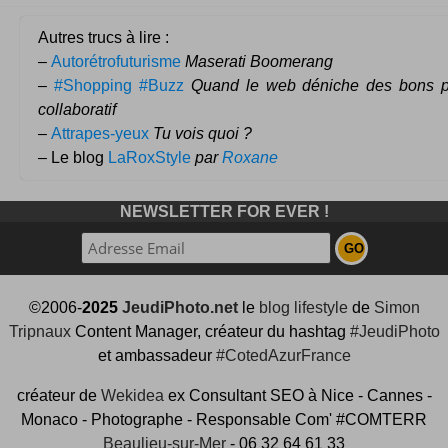
Autres trucs à lire :
–
Autorétrofuturisme
Maserati Boomerang
–
#Shopping #Buzz
Quand le web déniche des bons 
collaboratif
–
Attrapes-yeux
Tu vois quoi ?
– Le blog
LaRoxStyle
par
Roxane
NEWSLETTER FOR EVER !
©2006-
2025
JeudiPhoto.net
le
blog lifestyle
de
Simon
Tripnaux
Content Manager, créateur du hashtag
#JeudiPhoto
et ambassadeur
#CotedAzurFrance
créateur de
Wekidea
ex Consultant SEO à Nice - Cannes -
Monaco - Photographe - Responsable Com' #COMTERR
Beaulieu-sur-Mer
- 06 32 64 61 33