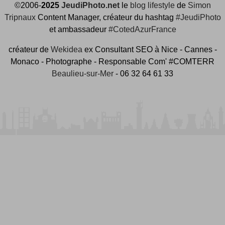
©2006-
2025
JeudiPhoto.net
le
blog lifestyle
de
Simon
Tripnaux
Content Manager, créateur du hashtag
#JeudiPhoto
et ambassadeur
#CotedAzurFrance
créateur de
Wekidea
ex Consultant SEO à Nice - Cannes -
Monaco - Photographe - Responsable Com' #COMTERR
Beaulieu-sur-Mer
- 06 32 64 61 33