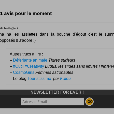
1 avis pour le moment
Michaëla@act
ha ha les assiettes dans la bouche d'égout c'est le su
opposés !! J'adore :)
Autres trucs à lire :
–
Déferlante animale
Tigres surfeurs
–
#Outil #Creativity
Ludus, les slides sans limites ! #inter
–
CosmoGirls
Femmes astronautes
– Le blog
Touristissimo
par
Katou
NEWSLETTER FOR EVER !