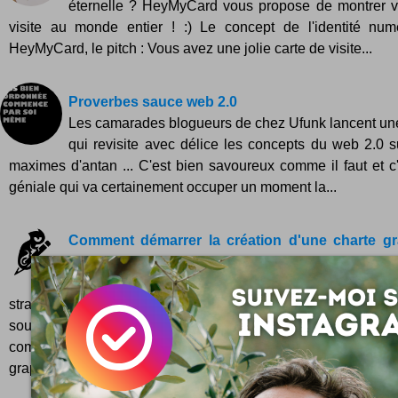
éternelle ? HeyMyCard vous propose de montrer vo
visite au monde entier ! :) Le concept de l'identité num
HeyMyCard, le pitch : Vous avez une jolie carte de visite...
Proverbes sauce web 2.0
Les camarades blogueurs de chez Ufunk lancent une
qui revisite avec délice les concepts du web 2.0 s
maximes d'antan ... C'est bien savoureux comme il faut et c
géniale qui va certainement occuper un moment la...
Comment démarrer la création d'une charte gr
claque avec un bon logo ?
De nos jours, le visuel est ce qui fait toute la diffé
stratégie de visibilité. Les mots sont costauds, mais l'imag
souvent plein les mirettes, pour mieux nous faire tourner
commencera par dire l'essentiel en rappelant que si vou
graphiste, faire créer son logo...