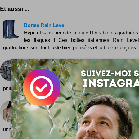
Et aussi ...
Bottes Rain Level
Hype et sans peur de la pluie ! Des bottes graduées
les flaques ! Ces bottes italiennes Rain Leve
graduations sont tout juste bien pensées et fort bien conçues..
Rubik's Cube miroir
Envie de se casser la tête dans les reflets de votre 
Ce Rubik's Cube aux facettes de miroir va vous 
philosopher un brin. Si, vraiment. Son auteur...
Robe Subway Map
Une robe imprimée aux couleurs du plan de métro 
Hype et ultime ? Cher en tous cas ! 249 dollars ici
une fabrication de la maison francis™