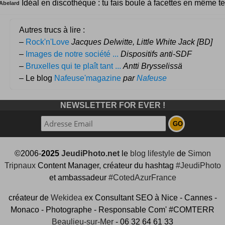
Idéal en discothèque : tu fais boule à facettes en même t
Abelard
Autres trucs à lire :
–
Rock'n'Love
Jacques Delwitte, Little White Jack [BD]
–
Images de notre société ...
Dispositifs anti-SDF
–
Bruxelles qui te plaît tant ...
Antti Brysselissä
– Le blog
Nafeuse'magazine
par
Nafeuse
NEWSLETTER FOR EVER !
©2006-
2025
JeudiPhoto.net
le
blog lifestyle
de
Simon
Tripnaux
Content Manager, créateur du hashtag
#JeudiPhoto
et ambassadeur
#CotedAzurFrance
créateur de
Wekidea
ex Consultant SEO à Nice - Cannes -
Monaco - Photographe - Responsable Com' #COMTERR
Beaulieu-sur-Mer
- 06 32 64 61 33