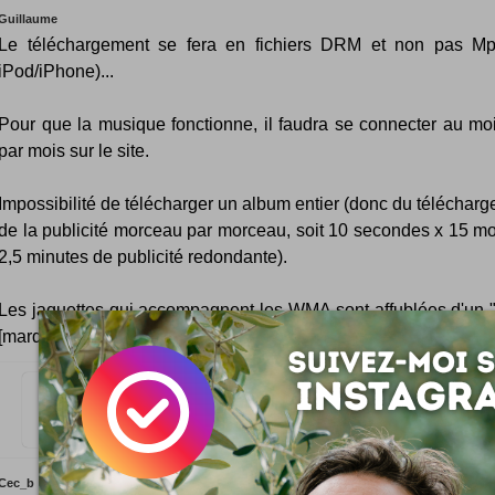
Guillaume
Le téléchargement se fera en fichiers DRM et non pas Mp
iPod/iPhone)...
Pour que la musique fonctionne, il faudra se connecter au moi
par mois sur le site.
Impossibilité de télécharger un album entier (donc du téléchar
de la publicité morceau par morceau, soit 10 secondes x 15 m
2,5 minutes de publicité redondante).
Les jaquettes qui accompagnent les WMA sont affublées d'un "o
[marque sponsor]".
alors y'a d'autres avis sur beezik svp ??
Cec_b