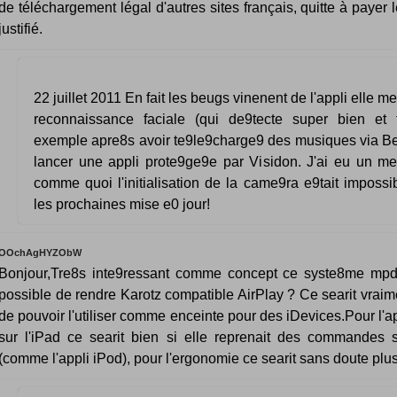
de téléchargement légal d'autres sites français, quitte à payer l
justifié.
22 juillet 2011 En fait les beugs vinenent de l'appli elle 
reconnaissance faciale (qui de9tecte super bien et t
exemple apre8s avoir te9le9charge9 des musiques via Bee
lancer une appli prote9ge9e par Visidon. J'ai eu un me
comme quoi l'initialisation de la came9ra e9tait impossi
les prochaines mise e0 jour!
OOchAgHYZObW
Bonjour,Tre8s inte9ressant comme concept ce syste8me mpd, 
possible de rendre Karotz compatible AirPlay ? Ce searit vraim
de pouvoir l'utiliser comme enceinte pour des iDevices.Pour l'a
sur l'iPad ce searit bien si elle reprenait des commandes 
(comme l'appli iPod), pour l'ergonomie ce searit sans doute plus