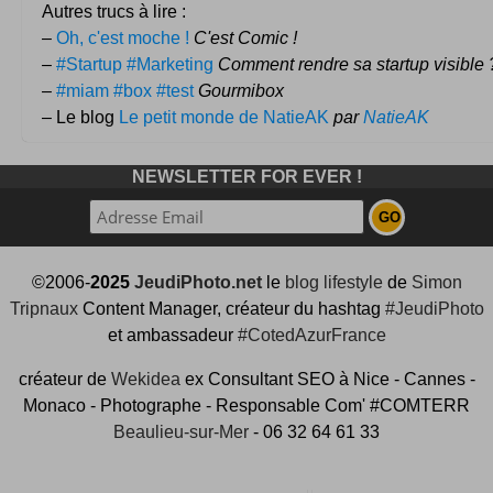
Autres trucs à lire :
–
Oh, c'est moche !
C'est Comic !
–
#Startup #Marketing
Comment rendre sa startup visible 
–
#miam #box #test
Gourmibox
– Le blog
Le petit monde de NatieAK
par
NatieAK
NEWSLETTER FOR EVER !
©2006-
2025
JeudiPhoto.net
le
blog lifestyle
de
Simon
Tripnaux
Content Manager, créateur du hashtag
#JeudiPhoto
et ambassadeur
#CotedAzurFrance
créateur de
Wekidea
ex Consultant SEO à Nice - Cannes -
Monaco - Photographe - Responsable Com' #COMTERR
Beaulieu-sur-Mer
- 06 32 64 61 33