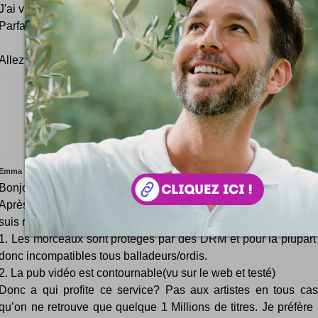
J'ai vu aujourd'hui qu'ils avaient enlevé les DRM sur plein de titr
Parfait pour mon iPod tout ça !!
Allez, je vais télécharger le bon vieux Bob Marley :-)
Votre idée est formidable , je désire adherer à votre site.
Merci - cordialement isa
Emma
Bonjour,
Après lecture de votre article j’ai voulu tester Beezik cepend
suis rendu compte que :
1. Les morceaux sont protégés par des DRM et pour la plupa
donc incompatibles tous balladeurs/ordis.
2. La pub vidéo est contournable(vu sur le web et testé)
Donc a qui profite ce service? Pas aux artistes en tous cas
qu’on ne retrouve que quelque 1 Millions de titres. Je préfère 