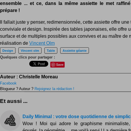
ensemble ... et ce, dans la même assiette le met raffin
prépare !
Il fallait juste y penser, redimensionnée, cette assiette offre une
conviviale et design. Inspirée des tables japonaises, elle offre
surface et de multiples possibles aux convives et au maître de
réalisation de
Vincent Olm
Design
Vincent olm
Table
Assiette géante
Quelques clics pour partager :
Save
Auteur :
Christelle Moreau
Facebook
Blogueur ? Auteur ?
Rejoignez la rédaction !
Et aussi ...
Daily Minimal : votre dose quotidienne de simplic
Wow ! Moi qui adore le graphisme minimaliste,
épurés, la géométrie ... me voilà servi ! La dernière fo