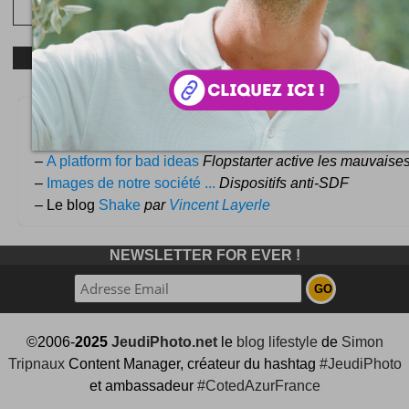
Autres trucs à lire :
–
Abus de richesse
Visa Infinite Exclusive
–
A platform for bad ideas
Flopstarter active les mauvaises
–
Images de notre société ...
Dispositifs anti-SDF
– Le blog
Shake
par
Vincent Layerle
NEWSLETTER FOR EVER !
©2006-
2025
JeudiPhoto.net
le
blog lifestyle
de
Simon
Tripnaux
Content Manager, créateur du hashtag
#JeudiPhoto
et ambassadeur
#CotedAzurFrance