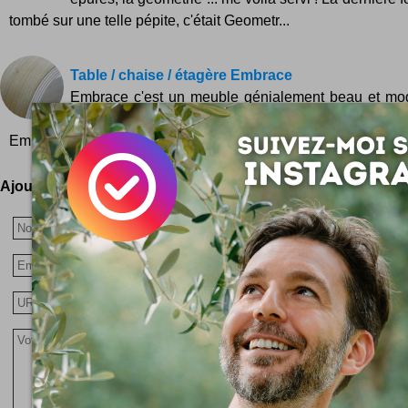
tombé sur une telle pépite, c'était Geometr...
Table / chaise / étagère Embrace
Embrace c'est un meuble génialement beau et mod
création signée du designer Anglais John Green Plu
Embrace sur johngreendesigns...
Ajoutez votre avis !