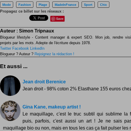
Mode
Fashion
Plage
MadeInFrance
Sport
Chic
Propagez ce billet sur les réseaux :
Save
Auteur :
Simon Tripnaux
Blogueur lifestyle - Content manager & expert SEO. Mon job, rendre visib
projets par les mots. Adepte de l'écriture depuis 1978.
Twitter
Facebook
LinkedIn
Blogueur ? Auteur ?
Rejoignez la rédaction !
Et aussi ...
Jean droit Berenice
Jean droit - 98% coton 2% Elasthane 155 euros che
Gina Kane, makeup artist !
Le maquillage, c'est le truc subtil qui sublime la f
puis, parfois, c'est aussi un art ! Je ne sais pa
maquillage bio ou non, mais en tous les cas ça fait pulser les ré