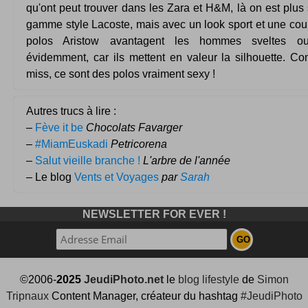
qu'ont peut trouver dans les Zara et H&M, là on est plus
gamme style Lacoste, mais avec un look sport et une cou
polos Aristow avantagent les hommes sveltes ou 
évidemment, car ils mettent en valeur la silhouette. Co
miss, ce sont des polos vraiment sexy !
Autres trucs à lire :
–
Fève it be
Chocolats Favarger
–
#MiamEuskadi
Petricorena
–
Salut vieille branche !
L'arbre de l'année
– Le blog
Vents et Voyages
par
Sarah
NEWSLETTER FOR EVER !
©2006-
2025
JeudiPhoto.net
le
blog lifestyle
de
Simon
Tripnaux
Content Manager, créateur du hashtag
#JeudiPhoto