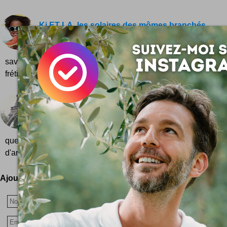
Ki ET LA, les solaires des mômes branchés
La lumière reprend ses droits sur la riviera ...
promenades sous l'astre solaire quasi quotidienn
savez maintenant : il est temps de retrouver le goût du 
frétillements du printemps...
Une Startup à Paris ?
La ville lumière s'affiche en grand comme la ca
startup Nation en devenir, éleveuse de joyeuses 
quelques pistes pour lancer sa startup à Paris ! Depuis une 
d'années maintenant, les startups fleurissent ça et là et réinven
Ajoutez votre avis !