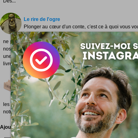
Des...
Le rire de l'ogre
Plonger au cœur d'un conte, c'est ce à quoi vous vo
L'horreur est toujours présente lorsque l'on y repense, 
ne pas l'oublier. C'est au travers de la curiosité d'un enfant
nos yeux partageront l'Histoire, le secret, le silence, la doul
une vie qu'il va falloir mourir, tout une mort qu'il va falloir vi
livre, trois...
Repenser les boîtes d'oeufs
A l'heure où le monde entier se déchire sur le degré
distiller pour l'avenir, je me penche sur un vrai su
les citoyens ... Car oui, les boîtes en carton pour les œufs s
notre civilisation industrielle consumérist...
Ajoutez votre avis !