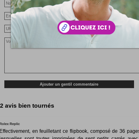
2 avis bien tournés
Rolex Replic
Effectivement, en feuilletant ce flipbook, composé de 36 pages
lesquelles sont toutes imprimées de sept petits carrés avec