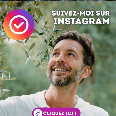
i sur
www.aptera.com
électrique
Voiture
Design
Voiture
nt, à vous de jouer :
Save
 :
Simon Tripnaux
 lifestyle - Content manager & expert SEO. Mon job, rendre visible et li
ar les mots. Adepte de l'écriture depuis 1978.
acebook
LinkedIn
 ? Auteur ?
Rejoignez la rédaction !