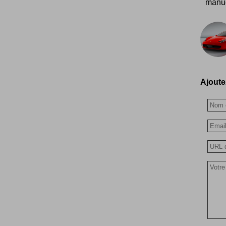
manue
Ajoutez