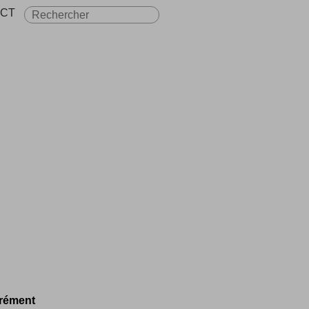
CT
rément