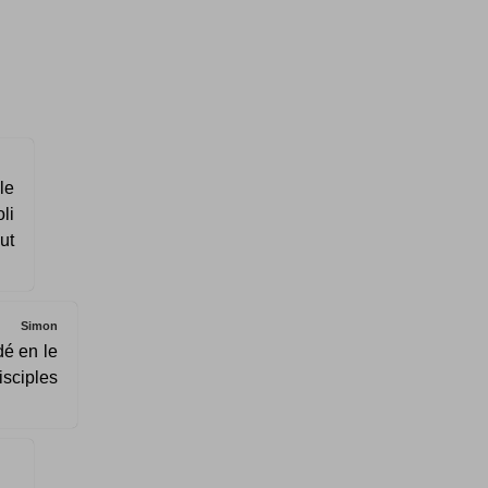
le
li
ut
Simon
dé en le
isciples