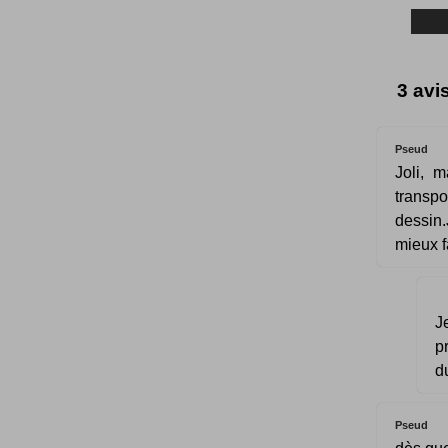
3 avis
Pseud
Joli, 
transpo
dessin.
mieux f
J
p
d
Pseud