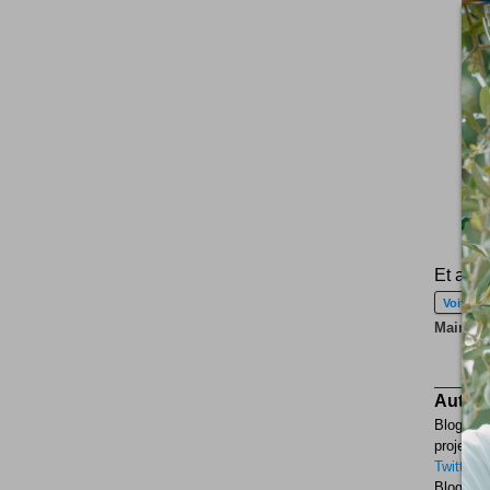
Et auss
Voiture 
Maintena
Auteur
Blogueur
projets p
Twitter
F
Blogueur