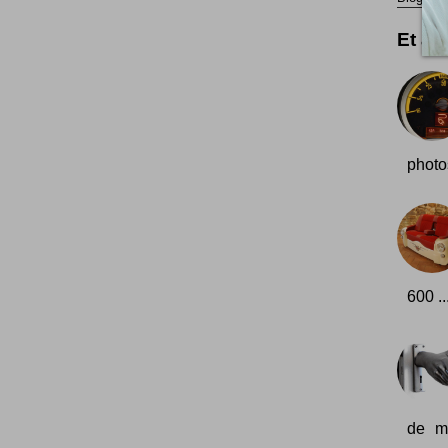
Et aus
photos
600 ..
de ma