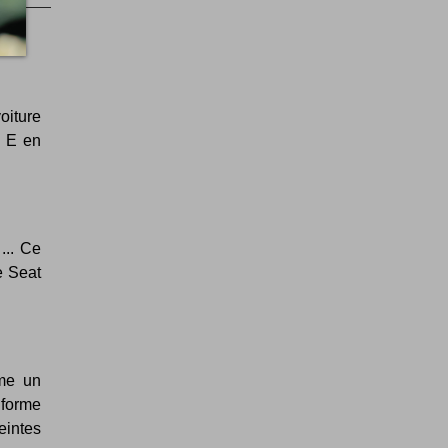
oiture
i E en
... Ce
e Seat
mme un
 forme
eintes