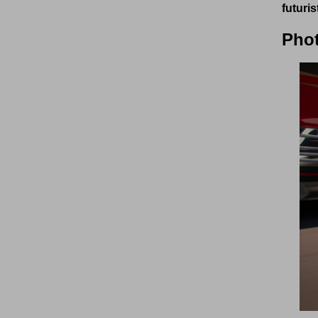
futurist
Phot