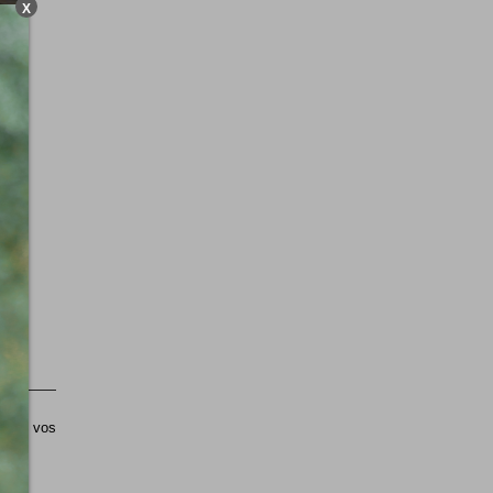
X
sible vos