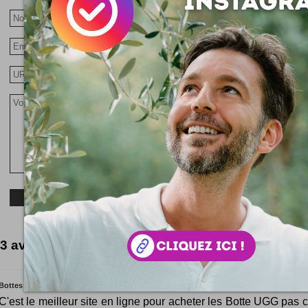
3 avis lumineux
Bottes ugg p
C'est le meilleur site en ligne pour acheter les Botte UGG pas ch