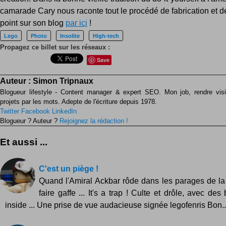
camarade Cary nous raconte tout le procédé de fabrication et d
point sur son blog
par ici
!
Lego
Photo
Insolite
High-tech
Propagez ce billet sur les réseaux :
Save
Auteur :
Simon Tripnaux
Blogueur lifestyle - Content manager & expert SEO. Mon job, rendre visib
projets par les mots. Adepte de l'écriture depuis 1978.
Twitter
Facebook
LinkedIn
Blogueur ? Auteur ?
Rejoignez la rédaction !
Et aussi ...
C'est un piège !
Quand l'Amiral Ackbar rôde dans les parages de la
faire gaffe ... It's a trap ! Culte et drôle, avec de
inside ... Une prise de vue audacieuse signée legofenris Bon..