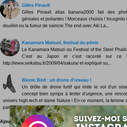
Gilles Pinault
Gilles Pinault alias banana2000 fait des pho
géniales et poilantes ! Morceaux choisis ! Incognito
douillet ou la fureur de vaincre The end avec Aki La...
Kanamara Matsuri, festival du pénis
Le Kanamara Matsuri ou Festival of the Steel Phallus
C'est au Japon et c'est raconté sur ce b
http://www.seikatsu.fr/2009/04/sakura/ et expliqué su...
Bionic Bird : un drone d'oiseau !
Un drôle de drone furtif qui imite le vol d'un ois
concept bien sympa à tester d'urgence, une rencon
univers high-tech et dame Nature ! En ce moment, la femme
parle souvent du biomimétisme, ou l'art d'imiter la nature dans 
Ajoutez votre avis !