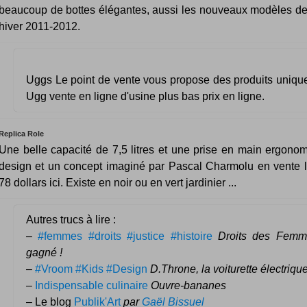
beaucoup de bottes élégantes, aussi les nouveaux modèles 
hiver 2011-2012.
Uggs Le point de vente vous propose des produits unique
Ugg vente en ligne d'usine plus bas prix en ligne.
Replica Role
Une belle capacité de 7,5 litres et une prise en main ergono
design et un concept imaginé par Pascal Charmolu en vente l
78 dollars ici. Existe en noir ou en vert jardinier ...
Autres trucs à lire :
–
#femmes #droits #justice #histoire
Droits des Femme
gagné !
–
#Vroom #Kids #Design
D.Throne, la voiturette électrique
–
Indispensable culinaire
Ouvre-bananes
– Le blog
Publik'Art
par
Gaël Bissuel