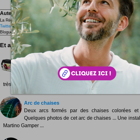
Save
Auteur :
La Rédaction
La Rédaction #Tribords depuis 2006.
Twitter
Facebook
Blogueur ? Auteur ?
Rejoignez la rédaction !
Et aussi ...
Sacoches hypes by YouKo
Un peu de couleurs pour une rentrée branchée ? Le p
en une phrase : Youko propose des sacoches farfelu
très limitée ... vaste...
Arc de chaises
Deux arcs formés par des chaises colorées et 
Quelques photos de cet arc de chaises ... Une instal
Martino Gamper ...