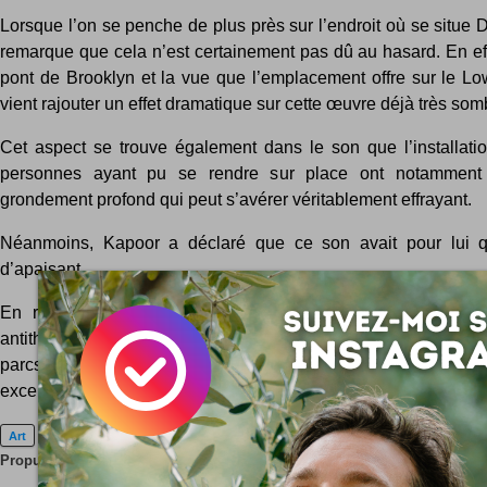
Lorsque l’on se penche de plus près sur l’endroit où se situe
remarque que cela n’est certainement pas dû au hasard. En eff
pont de Brooklyn et la vue que l’emplacement offre sur le L
vient rajouter un effet dramatique sur cette œuvre déjà très som
Cet aspect se trouve également dans le son que l’installatio
personnes ayant pu se rendre sur place ont notamment
grondement profond qui peut s’avérer véritablement effrayant.
Néanmoins, Kapoor a déclaré que ce son avait pour lui 
d’apaisant.
En résumé, on peut dire que Descencion s’impose comme
antithèse des fontaines d’eau que l’on trouve traditionnell
parcs publics de la ville. À la fois étonnante et lugubre, ce
excellemment bien la marque du très célèbre Anish Kapoor.
Art
Installation
Eau
Insolite
New York
Propulsez cette page sur vos réseaux :