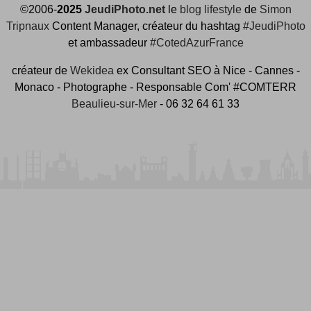
©2006-
2025
JeudiPhoto.net
le
blog lifestyle
de
Simon
Tripnaux
Content Manager, créateur du hashtag
#JeudiPhoto
et ambassadeur
#CotedAzurFrance
créateur de
Wekidea
ex Consultant SEO à Nice - Cannes -
Monaco - Photographe - Responsable Com' #COMTERR
Beaulieu-sur-Mer
- 06 32 64 61 33