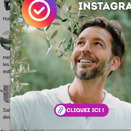
De A à Z une chaise pour chaque lettre de l'alphab
l'ensemble de la gamme ABChairs ... Une réalisatio
Hollandais Roeland Otten qui a...
Fromagers Suisses
Swiss Cheese Makers est une série de photos 
reportage sur les fromages Suisses ... cette série illus
merveille et donne une image vraiment très hype de l'art du 
les photographes Fabian Scheffold et István Vizner .
esthétique et helvétique d'un monde...
Bureau mobile sur roulettes Out-of-Box Workstat
On les reconnaît les accrocs du boulot prêts à conc
bureau qui nous suit partout. Qui faut il blâmer ? K
Santha Gour Mattoo, Kanwaldeep Kapoor, Hina Chu
designers...