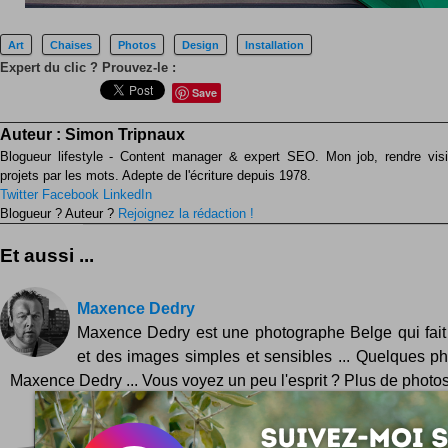
Art
Chaises
Photos
Design
Installation
Expert du clic ? Prouvez-le :
Save
Auteur :
Simon Tripnaux
Blogueur lifestyle - Content manager & expert SEO. Mon job, rendre visib
projets par les mots. Adepte de l'écriture depuis 1978.
Twitter
Facebook
LinkedIn
Blogueur ? Auteur ?
Rejoignez la rédaction !
Et aussi ...
Maxence Dedry
Maxence Dedry est une photographe Belge qui fait 
et des images simples et sensibles ... Quelques p
Maxence Dedry ... Vous voyez un peu l'esprit ? Plus de photos e
Chaises alphabet