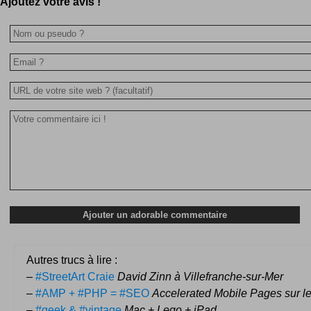
Ajoutez votre avis !
Autres trucs à lire :
–
#StreetArt Craie
David Zinn à Villefranche-sur-Mer
–
#AMP + #PHP = #SEO
Accelerated Mobile Pages sur le
–
#geek & #vintage
Mac + Lego + iPad