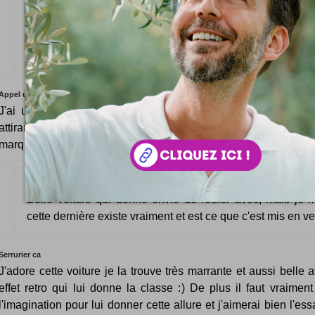
Bonjour, je vous remercie pour ce travail fournit. Je co
marque de voiture, mais j'ai aimé le modèle et le design et
testé cette voiture.
Appel d'offr
J'ai un petit souci que cette voiture existe réellement. Le d
attirant de telle sorte qu'on souhaite posséder une voiture ave
marque.
Belle voiture qui donne envie de rouler avec, mais je
cette dernière existe vraiment et est ce que c'est mis en v
Serrurier ca
J'adore cette voiture je la trouve très marrante et aussi belle 
effet retro qui lui donne la classe :) De plus il faut vraiment
l'imagination pour lui donner cette allure et j'aimerai bien l'es