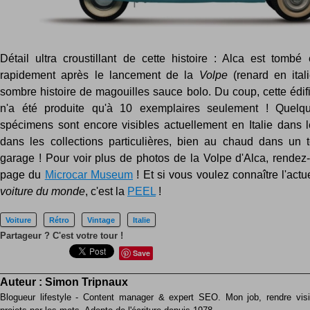
Détail ultra croustillant de cette histoire : Alca est tombé e
rapidement après le lancement de la
Volpe
(renard en ital
sombre histoire de magouilles sauce bolo. Du coup, cette édifi
n'a été produite qu'à 10 exemplaires seulement ! Quelqu
spécimens sont encore visibles actuellement en Italie dans 
dans les collections particulières, bien au chaud dans un tou
garage ! Pour voir plus de photos de la Volpe d'Alca, rendez-
page du
Microcar Museum
! Et si vous voulez connaître l'actu
voiture du monde
, c'est la
PEEL
!
Voiture
Rétro
Vintage
Italie
Partageur ? C'est votre tour !
Save
Auteur :
Simon Tripnaux
Blogueur lifestyle - Content manager & expert SEO. Mon job, rendre visib