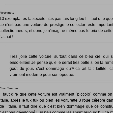
Piece moto
10 exemplaires la société n'as pas fais long feu ! il faut dire q
ce n'est pas une voiture de prestige le collector reste importan
collectionneurs, et donc je n'imagine même pas le prix de cette
l'achat !
Très jolie cette voiture, surtout dans ce bleu ciel qui se
ensoleillée! Je pense qu'elle serait très belle si on la rem
goût du jour, c'est dommage qu'Alca ait fait faillite, c
vraiment moderne pour son époque.
Chauffeur mo
il faut dire que cette voiture est vraiment "piccolo" comme on 
Italie, après le tuk tuk ou bien les voiturette 3 roue célèbre da
de l’Italie, il faut dire que c'est bien dommage que ce constru
c'est pas développé ! un peu comme les smart aujourd'hui ce 