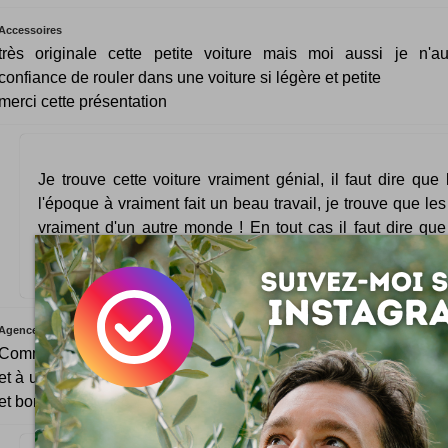
Accessoires
très originale cette petite voiture mais moi aussi je n'a
confiance de rouler dans une voiture si légère et petite
merci cette présentation
Je trouve cette voiture vraiment génial, il faut dire que
l'époque à vraiment fait un beau travail, je trouve que les
vraiment d'un autre monde ! En tout cas il faut dire qu
arriver à faire un tel véhicule est quelque chose ! Ils n'
mêmes technologies que de nos jours.
Agence de vo
Comme d'habitude : Excellent Travail. Grâce à ta perception d
et à une très bonne maîtrise des techniques, tu nous offres de t
et bonnes choses. Rapide, ton site est très agréable à consulter