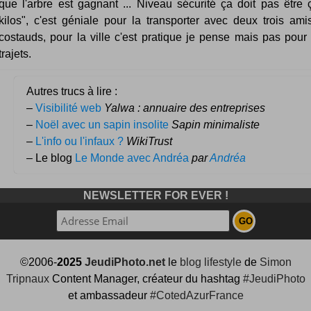
que l'arbre est gagnant ... Niveau sécurité ça doit pas être 
kilos", c'est géniale pour la transporter avec deux trois am
costauds, pour la ville c'est pratique je pense mais pas pour
trajets.
Autres trucs à lire :
–
Visibilité web
Yalwa : annuaire des entreprises
–
Noël avec un sapin insolite
Sapin minimaliste
–
L'info ou l'infaux ?
WikiTrust
– Le blog
Le Monde avec Andréa
par
Andréa
NEWSLETTER FOR EVER !
©2006-
2025
JeudiPhoto.net
le
blog lifestyle
de
Simon
Tripnaux
Content Manager, créateur du hashtag
#JeudiPhoto
et ambassadeur
#CotedAzurFrance