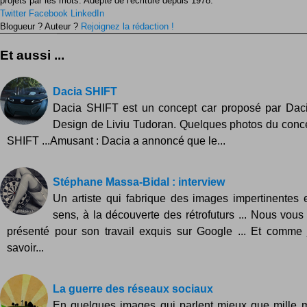
projets par les mots. Adepte de l'écriture depuis 1978.
Twitter
Facebook
LinkedIn
Blogueur ? Auteur ?
Rejoignez la rédaction !
Et aussi ...
Dacia SHIFT
Dacia SHIFT est un concept car proposé par Dac
Design de Liviu Tudoran. Quelques photos du conc
SHIFT ...Amusant : Dacia a annoncé que le...
Stéphane Massa-Bidal : interview
Un artiste qui fabrique des images impertinentes 
sens, à la découverte des rétrofuturs ... Nous vous 
présenté pour son travail exquis sur Google ... Et comme 
savoir...
La guerre des réseaux sociaux
En quelques images qui parlent mieux que mille m