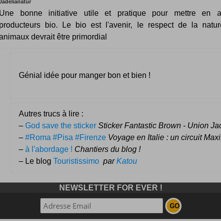
Jadelianatur
Une bonne initiative utile et pratique pour mettre en a
producteurs bio. Le bio est l'avenir, le respect de la natu
animaux devrait être primordial
Génial idée pour manger bon et bien !
Autres trucs à lire :
–
God save the sticker
Sticker Fantastic Brown - Union Ja
–
#Roma #Pisa #Firenze
Voyage en Italie : un circuit Max
–
à l'abordage !
Chantiers du blog !
– Le blog
Touristissimo
par
Katou
NEWSLETTER FOR EVER !