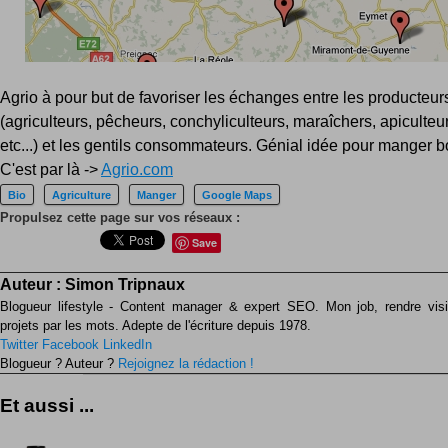
Agrio à pour but de favoriser les échanges entre les producteur
(agriculteurs, pêcheurs, conchyliculteurs, maraîchers, apiculteurs
etc...) et les gentils consommateurs. Génial idée pour manger bo
C'est par là ->
Agrio.com
Bio
Agriculture
Manger
Google Maps
Propulsez cette page sur vos réseaux :
Save
Auteur :
Simon Tripnaux
Blogueur lifestyle - Content manager & expert SEO. Mon job, rendre visib
projets par les mots. Adepte de l'écriture depuis 1978.
Twitter
Facebook
LinkedIn
Blogueur ? Auteur ?
Rejoignez la rédaction !
Et aussi ...