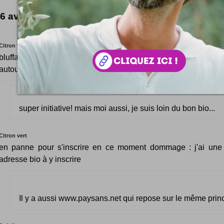
6 avis forts intéressants
Citron vert
bluffant!! sauf que :désolent faut faire des km: ya pas asse
autour de chez moi ...
super initiative! mais moi aussi, je suis loin du bon bio...
Citron vert
en panne pour s'inscrire en ce moment dommage : j'ai une
adresse bio à y inscrire
Il y a aussi www.paysans.net qui repose sur le même prin