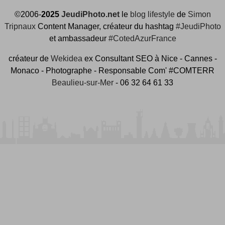
©2006-
2025
JeudiPhoto.net
le
blog lifestyle
de
Simon
Tripnaux
Content Manager, créateur du hashtag
#JeudiPhoto
et ambassadeur
#CotedAzurFrance
créateur de
Wekidea
ex Consultant SEO à Nice - Cannes -
Monaco - Photographe - Responsable Com' #COMTERR
Beaulieu-sur-Mer
- 06 32 64 61 33